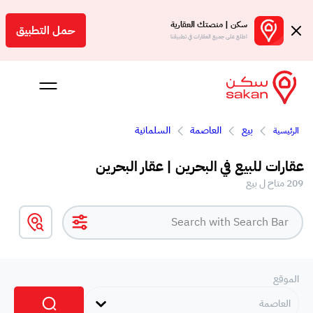
سكن | منصتك العقارية
حمل التطبيق
اطلع على جميع العقارات في تطبيقنا
بيع
العاصمة
السلمانية
الرئيسية
 بالعمولة
عقارات للبيع في البحرين | عقار البحرين
Engl
209 متاح ل بيع
بحرين
الموقع
العاصمة