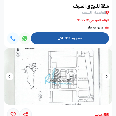
شقة للبيع في السيف
العاصمة , السيف
الرقم المرجعي # 1527
1 دورات مياه
احجز وحدتك الان
55 د.ب