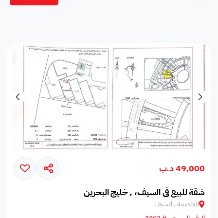
49,000 د.ب
شقة للبيع في السيف، , خليج البحرين
العاصمة , السيف