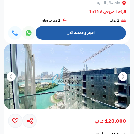
العاصمة , السيف
الرقم المرجعي # 1516
2 غرف
2 دورات مياه
احجز وحدتك الان
120,000 د.ب