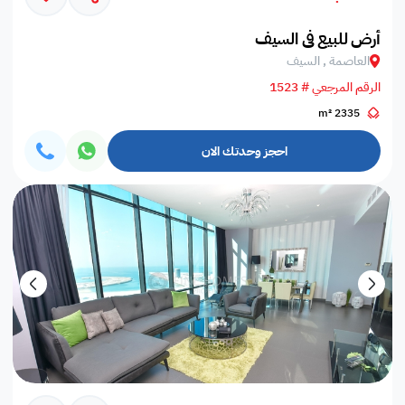
أرض للبيع في السيف
العاصمة , السيف
الرقم المرجعي # 1523
2335 m²
احجز وحدتك الان