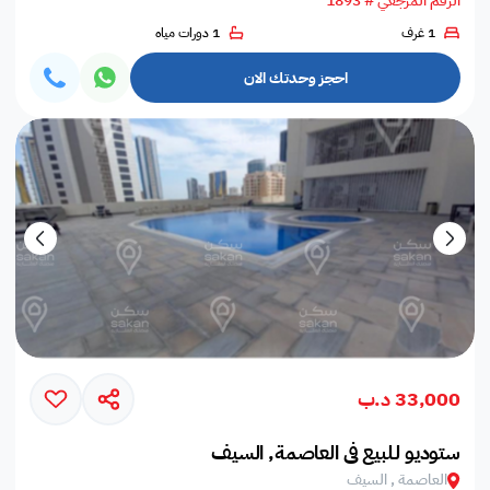
الرقم المرجعي # 1893
1 غرف
1 دورات مياه
احجز وحدتك الان
33,000 د.ب
ستوديو لـلبيع في العاصمة, السيف
العاصمة , السيف