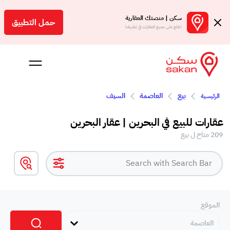
سكن | منصتك العقارية
حمل التطبيق
اطلع على جميع العقارات في تطبيقنا
بيع
العاصمة
السيف
الرئيسية
 بالعمولة
عقارات للبيع في البحرين | عقار البحرين
Engl
209 متاح ل بيع
بحرين
الموقع
العاصمة