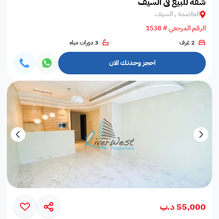
شقة للبيع في السيف
العاصمة , السيف
الرقم المرجعي # 1538
2 غرف
3 دورات مياه
احجز وحدتك الان
55,000 د.ب