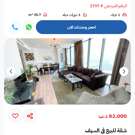
الرقم المرجعي # 1797
1 غرف
1 دورات مياه
38.7 m²
احجز وحدتك الان
82,000 د.ب
شقة للبيع في السيف