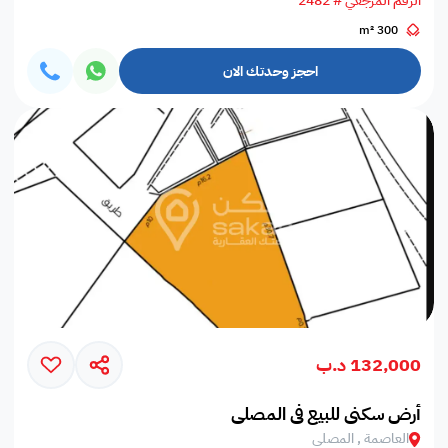
الرقم المرجعي # 2482
300 m²
احجز وحدتك الان
132,000 د.ب
أرض سكني للبيع في المصلى
العاصمة , المصلى