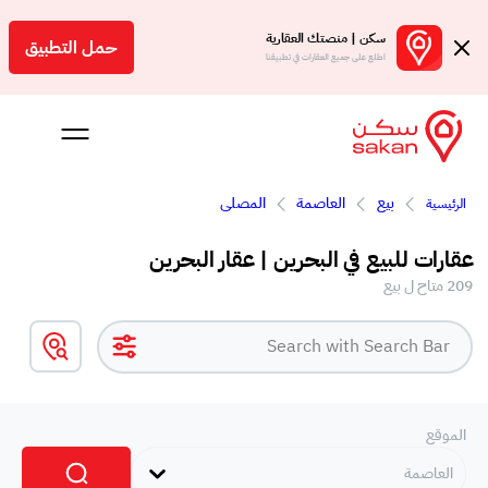
سكن | منصتك العقارية
حمل التطبيق
اطلع على جميع العقارات في تطبيقنا
بيع
العاصمة
المصلى
الرئيسية
 بالعمولة
عقارات للبيع في البحرين | عقار البحرين
Engl
209 متاح ل بيع
بحرين
الموقع
العاصمة