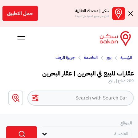
سكن | منصتك العقارية
حمل التطبيق
اطلع على جميع العقارات في تطبيقنا
بيع
العاصمة
جزيرة الريف
الرئيسية
 بالعمولة
عقارات للبيع في البحرين | عقار البحرين
Engl
209 متاح ل بيع
بحرين
الموقع
العاصمة