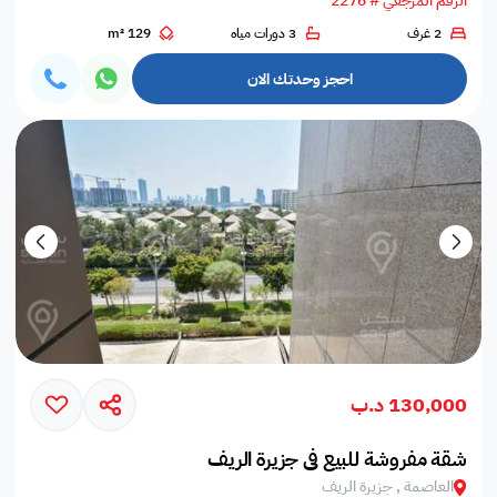
الرقم المرجعي # 2276
2 غرف
3 دورات مياه
129 m²
احجز وحدتك الان
130,000 د.ب
شقة مفروشة للبيع في جزيرة الريف
العاصمة , جزيرة الريف