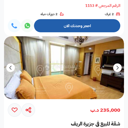
الرقم المرجعي # 1153
2 غرف
2 دورات مياه
احجز وحدتك الان
235,000 د.ب
شقة للبيع في جزيرة الريف