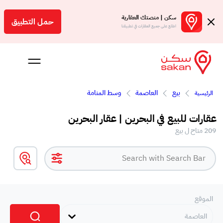
سكن | منصتك العقارية
حمل التطبيق
اطلع على جميع العقارات في تطبيقنا
بيع
العاصمة
وسط المنامة
الرئيسية
 بالعمولة
عقارات للبيع في البحرين | عقار البحرين
Engl
209 متاح ل بيع
بحرين
الموقع
العاصمة