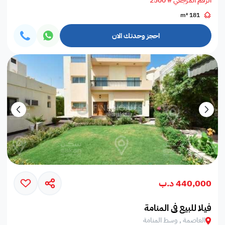
الرقم المرجعي # 2500
181 m²
احجز وحدتك الان
440,000 د.ب
فيلا للبيع في المنامة
العاصمة , وسط المنامة