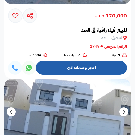
170,000 د.ب
للبيع فيلا راقية في الحد
المحرق , الحد
الرقم المرجعي # 1749
5 غرف
6 دورات مياه
304 m²
احجز وحدتك الان