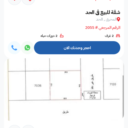
شقة للبيع في الحد
المحرق , الحد
الرقم المرجعي # 2055
2 غرف
2 دورات مياه
احجز وحدتك الان