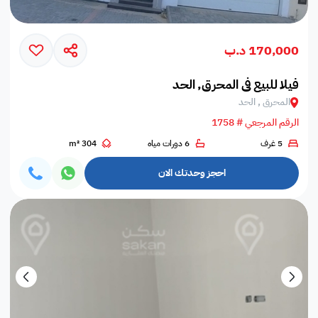
170,000 د.ب
فيلا للبيع في المحرق, الحد
المحرق , الحد
الرقم المرجعي # 1758
5 غرف
6 دورات مياه
304 m²
احجز وحدتك الان