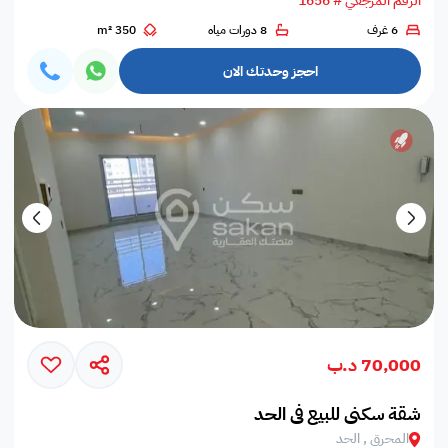
الرقم المرجعي # 1656
6 غرف
8 دورات مياه
350 m²
احجز وحدتك الان
70,000 د.ب
شقة سكني للبيع في الحد
المحرق , الحد