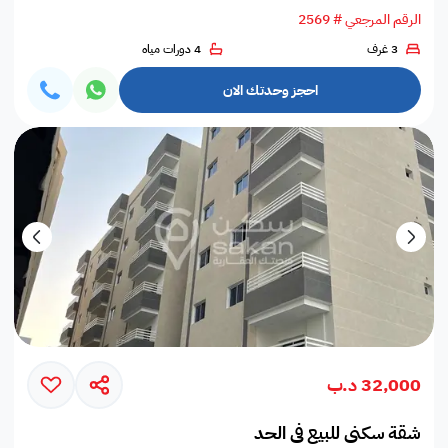
الرقم المرجعي # 2569
3 غرف
4 دورات مياه
احجز وحدتك الان
32,000 د.ب
شقة سكني للبيع في الحد