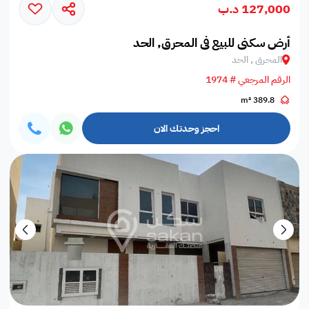
127,000 د.ب
أرض سكني للبيع في المحرق, الحد
المحرق , الحد
الرقم المرجعي # 1974
389.8 m²
احجز وحدتك الان