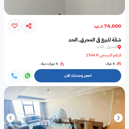
74,000 د.ب
شقة للبيع في المحرق, الحد
المحرق , الحد
الرقم المرجعي # 1764
5 غرف
5 دورات مياه
احجز وحدتك الان