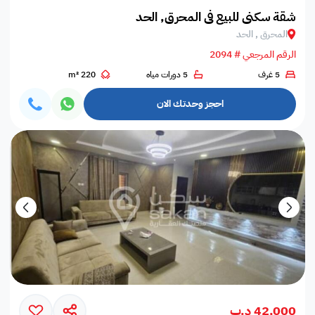
شقة سكني للبيع في المحرق, الحد
المحرق , الحد
الرقم المرجعي # 2094
5 غرف
5 دورات مياه
220 m²
احجز وحدتك الان
42,000 د.ب