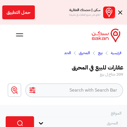
سكن | منصتك العقارية
حمل التطبيق
اطلع على جميع العقارات في تطبيقنا
بيع
المحرق
الحد
الرئيسية
 بالعمولة
عقارات للبيع في المحرق
Engl
209 متاح ل بيع
بحرين
الموقع
المحرق