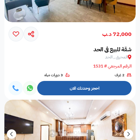
72,000 د.ب
شقة للبيع في الحد
المحرق , الحد
الرقم المرجعي # 1531
2 غرف
3 دورات مياه
احجز وحدتك الان