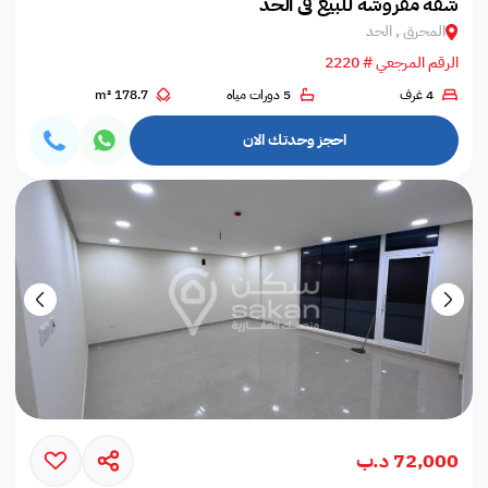
شقة مفروشة للبيع في الحد
المحرق , الحد
الرقم المرجعي # 2220
4 غرف
5 دورات مياه
178.7 m²
احجز وحدتك الان
72,000 د.ب