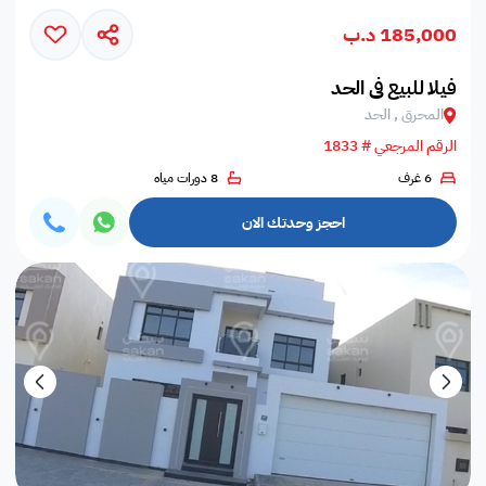
185,000 د.ب
فيلا للبيع في الحد
المحرق , الحد
الرقم المرجعي # 1833
6 غرف
8 دورات مياه
احجز وحدتك الان