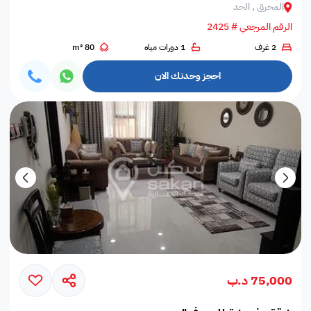
المحرق , الحد
الرقم المرجعي # 2425
2 غرف
1 دورات مياه
80 m²
احجز وحدتك الان
75,000 د.ب