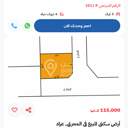
الرقم المرجعي # 1812
5 غرف
6 دورات مياه
احجز وحدتك الان
115,000 د.ب
أرض سكني للبيع في المحرق, عراد