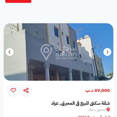
49,000 د.ب
شقة سكني للبيع في المحرق, عراد
المحرق , عراد