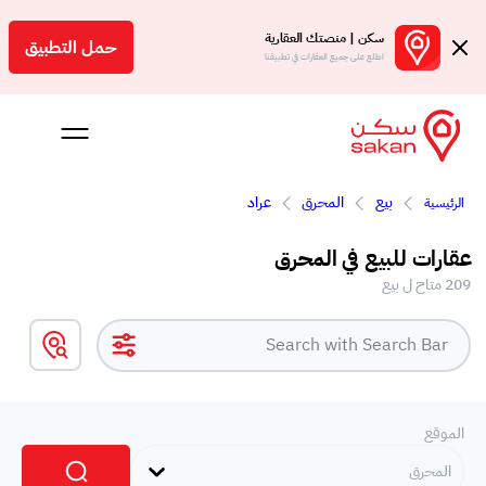
سكن | منصتك العقارية
حمل التطبيق
اطلع على جميع العقارات في تطبيقنا
بيع
المحرق
عراد
الرئيسية
 بالعمولة
عقارات للبيع في المحرق
Engl
209 متاح ل بيع
بحرين
الموقع
المحرق