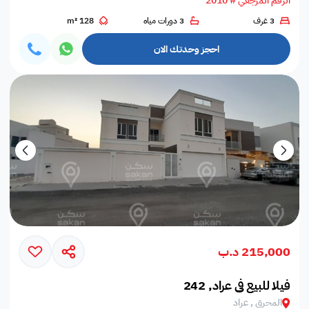
الرقم المرجعي # 2010
3 غرف
3 دورات مياه
128 m²
احجز وحدتك الان
215,000 د.ب
فيلا للبيع في عراد, 242
المحرق , عراد