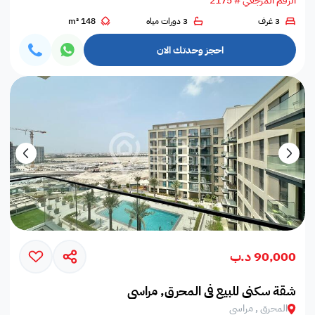
الرقم المرجعي # 2175
3 غرف
3 دورات مياه
148 m²
احجز وحدتك الان
90,000 د.ب
شقة سكني للبيع في المحرق, مراسي
المحرق , مراسي