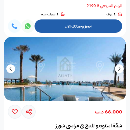
الرقم المرجعي # 2190
1 غرف
1 دورات مياه
احجز وحدتك الان
66,000 د.ب
شقة استوديو للبيع في مراسي شورز