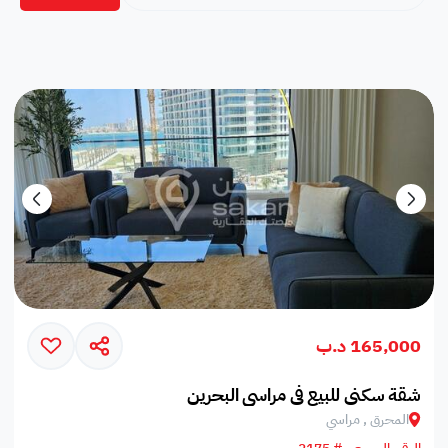
165,000 د.ب
شقة سكني للبيع في مراسي البحرين
المحرق , مراسي