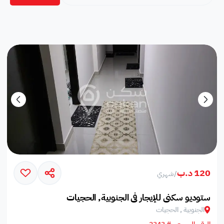
120 د.ب
/
شهري
ستوديو سكني للإيجار في الجنوبية, الحجيات
الجنوبية , الحجيات