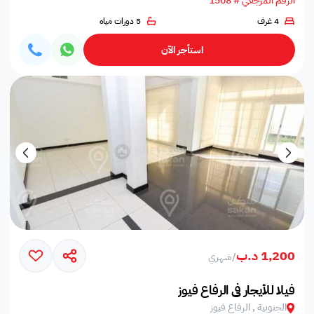
الرقم المرجعي # 1508
4 غرف
5 دورات مياه
استأجر الآن
1,200 د.ب
/
شهري
فيلا للأيجار في الرفاع فيوز
الجنوبية , الرفاع فيوز