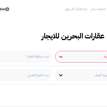
مدونة سكن
إحصائيات السوق
lish
 عقارات البحرين للايجار
رة
حدد منطقة العقار
حدد النوع الفرعي
وع العقار