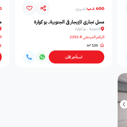
600 د.ب
80
/
شهري
المسافرين
اصنصير - مصاعد
اطلاله على البحر
مسبح عام مشترك
عدد الحم
محل تجاري للإيجار في الجنوبية, بو كوارة
م
الجنوبية , بو كوارة
الرقم المرجعي # 2355
ال
120 m²
مسبح بتدفئة
دش
سلبر
مناديل
إضاءة إض
استأجر الآن
صالة طعام
منطقة الطعام
فريزر
اطلالة على الحديقة
ألعاب أط
ملعب كرة طائرة
غسالة
غرفة سينما
ملعب كرة سله
ملعب كرة