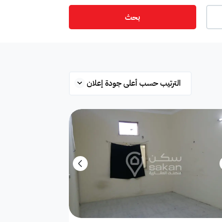
بحث
ت
أمن
ميزانين
س
ستوديو
شقة علوية
قلة
محطة بانزين
غرفة
ة
مفروشة جزئي
غير مفروشة