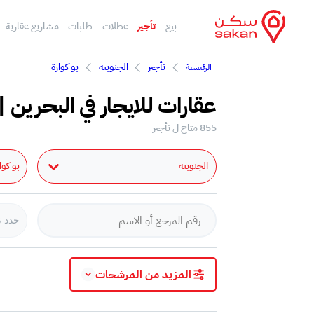
بيع
تأجير
عطلات
طلبات
مشاريع عقارية
تأجير
الجنوبية
بو كوارة
الرئيسية
عقارات للايجار في البحرين |
855 متاح ل تأجير
الجنوبية
بو كوا
حدد ن
المزيد من المرشحات