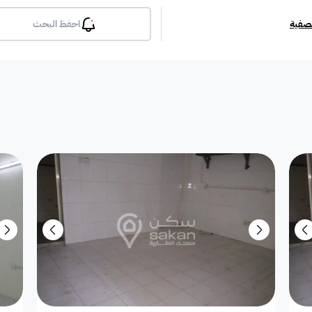
تصفية
احفظ البحث
بلكونة
جيم
مسبح
لوبي
انترن
ملحق
مطبخ راكب
غرفة معيشة
شقة مفروشة
دوبلك
أرض استثمارية
فيلا دور
فيلا شقة
فيلا شقتين
فيلا مست
بيت
فيلا ثنائية
معرض / محل
مبنى تجاري
إستراح