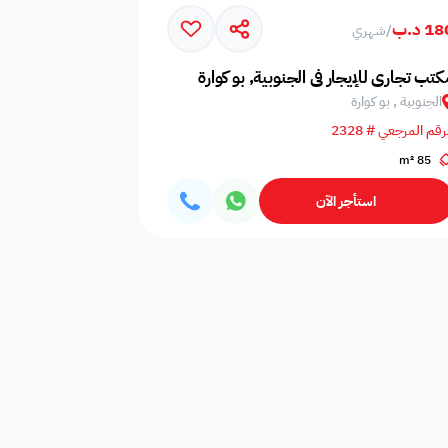
1 د.ب
/
شهري
امات
غلايه
اوانى طبخ
كتب تجاري للإيجار في الجنوبية, بو كوارة
الجنوبية , بو كوارة
رقم المرجعي # 2328
85 m²
افية
المناسبات
سماعات
استأجر الآن
فال
ملعب
فرن
 قدم
طاولة تنس
شاطئ خاص