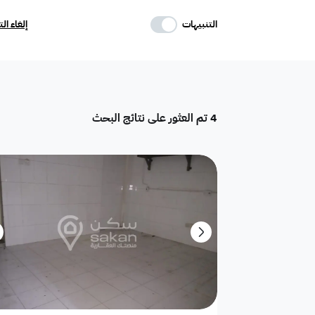
حدد وسائل الراحة
التنبيهات
إلغاء ال
موقف
ماستر
غرفة خادمة
4
تم العثور على نتائج البحث
تكييف مركزي
غرفة سائق
حوش
دور
هدام
أرض سكنية
شقق فندقية
فيلا فاخرة
تاون هاوس