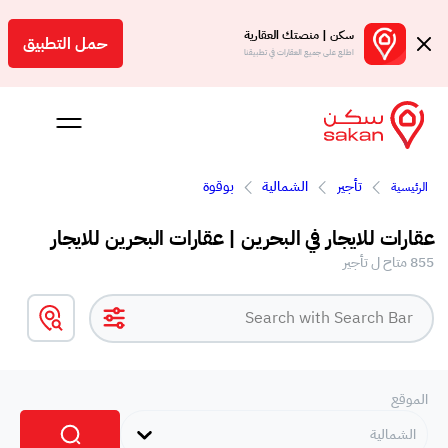
سكن | منصتك العقارية
حمل التطبيق
اطلع على جميع العقارات في تطبيقنا
تأجير
الشمالية
بوقوة
الرئيسية
 بالعمولة
عقارات للايجار في البحرين | عقارات البحرين للايجار
Engl
855 متاح ل تأجير
بحرين
الموقع
الشمالية