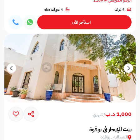
الرقم المرجعي # 1189
4 غرف
4 دورات مياه
استأجر الآن
1,000 د.ب
/
شهري
بيت للإيجار في بوقوة
الشمالية , بوقوة