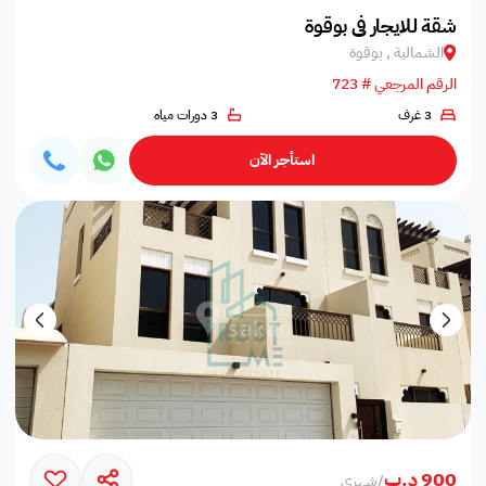
شقة للايجار في بوقوة
الشمالية , بوقوة
الرقم المرجعي # 723
3 غرف
3 دورات مياه
استأجر الآن
900 د.ب
/
شهري