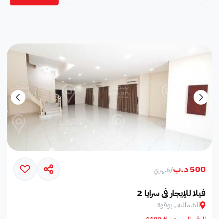
500 د.ب
/
شهري
فيلا للإيجار في سرايا 2
الشمالية , بوقوة