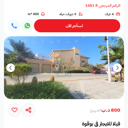
الرقم المرجعي # 1481
4 غرف
5 دورات مياه
400 m²
استأجر الآن
800 د.ب
/
شهري
فيلا للايجار في بوقوة