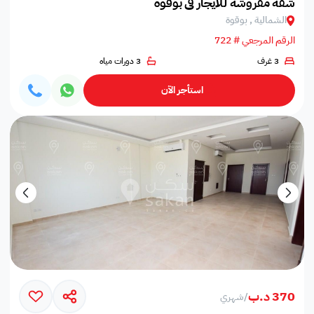
شقة مفروشة للايجار في بوقوة
الشمالية , بوقوة
الرقم المرجعي # 722
3 غرف
3 دورات مياه
استأجر الآن
370 د.ب
/
شهري