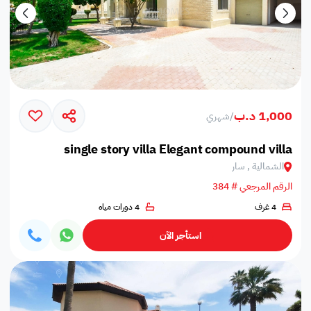
1,000 د.ب
/
شهري
single story villa Elegant compound villa
الشمالية , سار
الرقم المرجعي # 384
4 غرف
4 دورات مياه
استأجر الآن