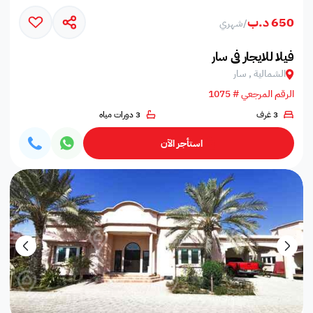
650 د.ب
/
شهري
فيلا للايجار في سار
الشمالية , سار
الرقم المرجعي # 1075
3 غرف
3 دورات مياه
استأجر الآن