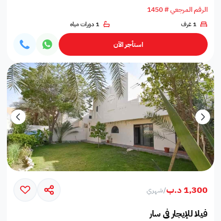
الرقم المرجعي # 1450
1 غرف
1 دورات مياه
استأجر الآن
1,300 د.ب
/
شهري
فيلا للإيجار في سار