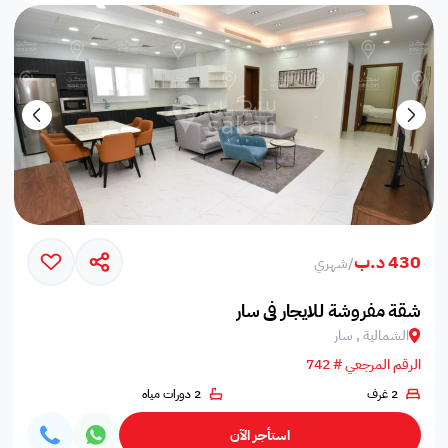
430 د.ب
/
شهري
شقة مفروشة للايجار في سار
الشمالية , سار
الرقم المرجعي # 742
2 غرف
2 دورات مياه
استأجر الآن