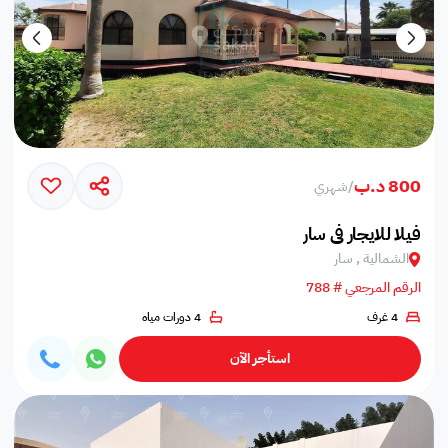
800 د.ب
/
شهري
فيلا للايجار في سار
الشمالية , سار
الرقم المرجعي # 788
4 غرف
4 دورات مياه
استأجر الآن