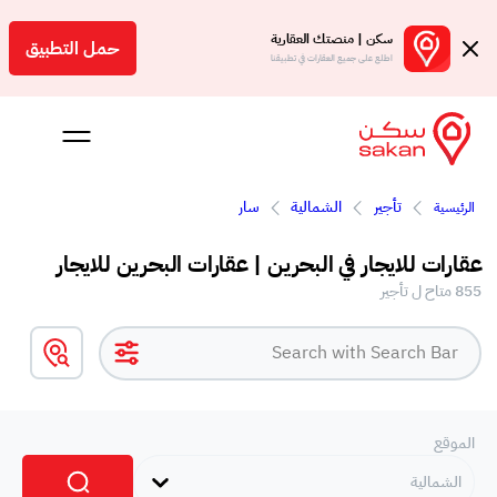
سكن | منصتك العقارية
حمل التطبيق
اطلع على جميع العقارات في تطبيقنا
تأجير
الشمالية
سار
الرئيسية
 بالعمولة
عقارات للايجار في البحرين | عقارات البحرين للايجار
Engl
855 متاح ل تأجير
بحرين
الموقع
الشمالية