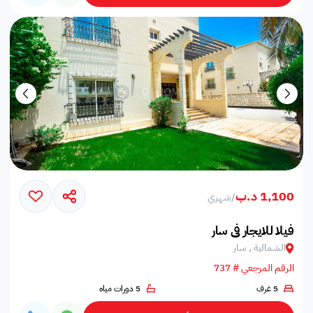
1,100 د.ب
/
شهري
فيلا للايجار في سار
الشمالية , سار
الرقم المرجعي # 737
5 غرف
5 دورات مياه