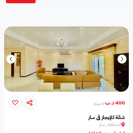
400 د.ب
/
شهري
شقة للإيجار في سار
الشمالية , سار