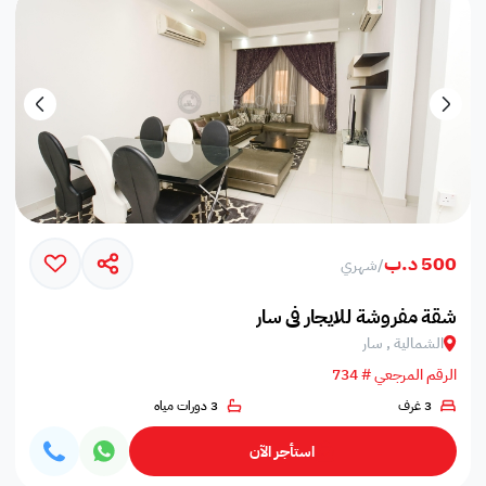
500 د.ب
/
شهري
شقة مفروشة للايجار في سار
الشمالية , سار
الرقم المرجعي # 734
3 غرف
3 دورات مياه
استأجر الآن