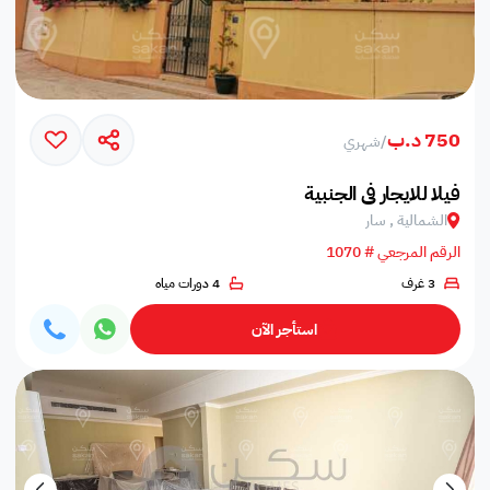
750 د.ب
/
شهري
فيلا للايجار في الجنبية
الشمالية , سار
الرقم المرجعي # 1070
3 غرف
4 دورات مياه
استأجر الآن