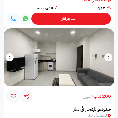
الرقم المرجعي # 1454
2 غرف
3 دورات مياه
استأجر الآن
200 د.ب
/
شهري
ستوديو للإيجار في سار
الشمالية , سار