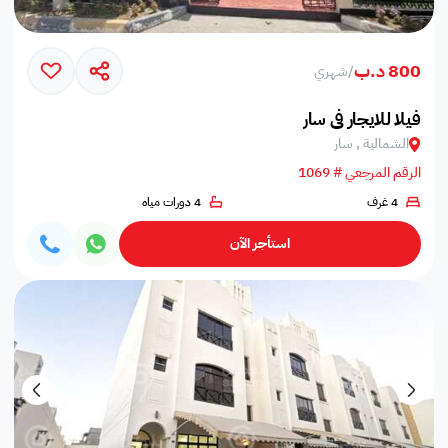
800 د.ب
/
شهري
فيلا للايجار في سار
الشمالية , سار
الرقم المرجعي # 1069
4 غرف
4 دورات مياه
استأجر الآن