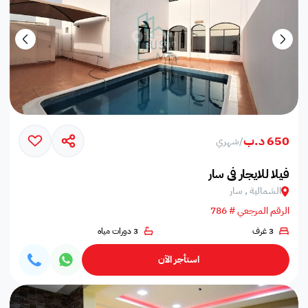
650 د.ب
/
شهري
فيلا للايجار في سار
الشمالية , سار
الرقم المرجعي # 786
3 غرف
3 دورات مياه
استأجر الآن