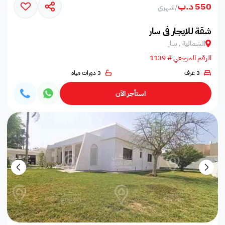
550 د.ب
/
شهري
شقة للايجار في سار
الشمالية , سار
الرقم المرجعي # 1139
3 غرف
3 دورات مياه
استأجر الآن