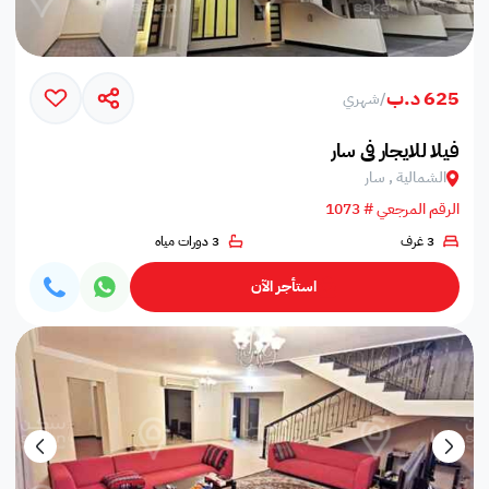
625 د.ب
/
شهري
فيلا للايجار في سار
الشمالية , سار
الرقم المرجعي # 1073
3 غرف
3 دورات مياه
استأجر الآن