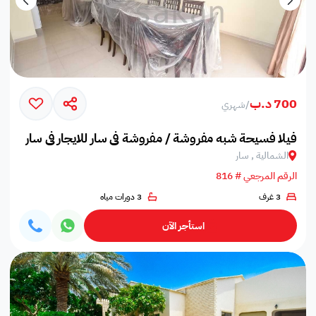
700 د.ب
/
شهري
فيلا فسيحة شبه مفروشة / مفروشة في سار للايجار في سار
الشمالية , سار
الرقم المرجعي # 816
3 غرف
3 دورات مياه
استأجر الآن