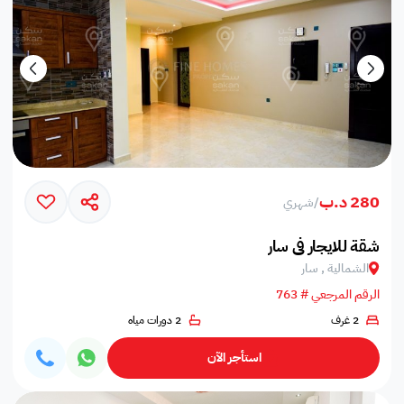
280 د.ب
/
شهري
شقة للايجار في سار
الشمالية , سار
الرقم المرجعي # 763
2 غرف
2 دورات مياه
استأجر الآن