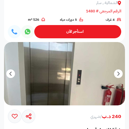
الشمالية , سار
الرقم المرجعي # 1480
4 غرف
5 دورات مياه
526 m²
استأجر الآن
240 د.ب
/
شهري