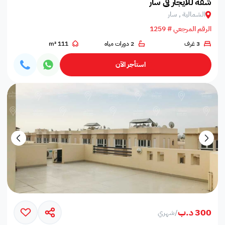
شقة للايجار في سار
الشمالية , سار
الرقم المرجعي # 1259
3 غرف
2 دورات مياه
111 m²
استأجر الآن
300 د.ب
/
شهري