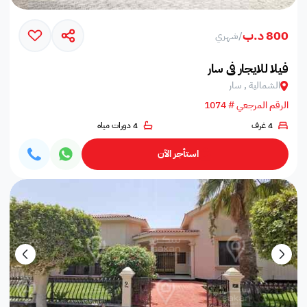
800 د.ب
/
شهري
فيلا للايجار في سار
الشمالية , سار
الرقم المرجعي # 1074
4 غرف
4 دورات مياه
استأجر الآن