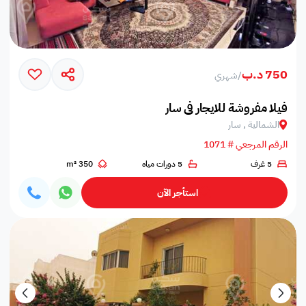
750 د.ب
/
شهري
فيلا مفروشة للايجار في سار
الشمالية , سار
الرقم المرجعي # 1071
5 غرف
5 دورات مياه
350 m²
استأجر الآن