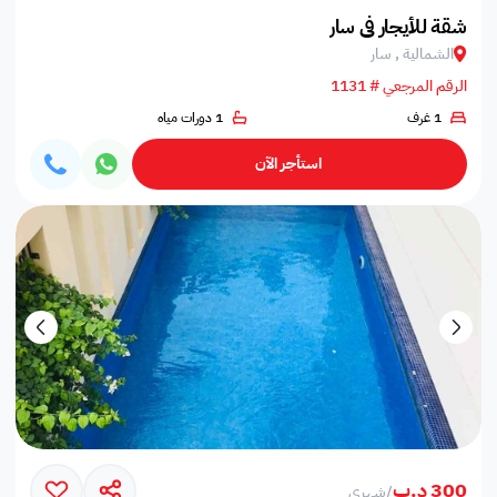
شقة للأيجار في سار
الشمالية , سار
الرقم المرجعي # 1131
1 غرف
1 دورات مياه
استأجر الآن
300 د.ب
/
شهري