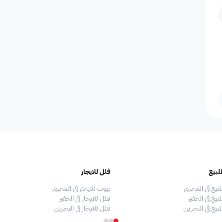
المسافرين
اصنصير - مصاعد
اطلاله على البحر
مسبح عام مشترك
عدد الحم
مسبح بتدفئة
دش
سلبر
مناديل
إضاءة إض
صالة طعام
منطقة الطعام
فريزر
اطلالة على الحديقة
ألعاب أط
لبيع
فلل للايجار
ملعب كرة طائرة
غسالة
غرفة سينما
ملعب كرة سله
ملعب كرة
لبيع في المحرق
بيوت للايجار في المحرق
بيع في الجفير
فلل للايجار في الجفير
لبيع في البحرين
فلل للايجار في البحرين