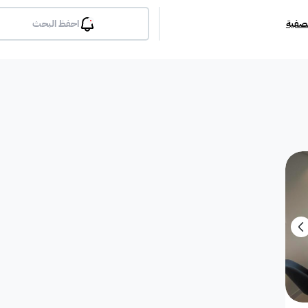
تصفية
احفظ البحث
بلكونة
جيم
مسبح
لوبي
انترن
ملحق
مطبخ راكب
غرفة معيشة
شقة مفروشة
دوبلك
أرض استثمارية
فيلا دور
فيلا شقة
فيلا شقتين
فيلا مست
بيت
فيلا ثنائية
معرض / محل
مبنى تجاري
إستراح