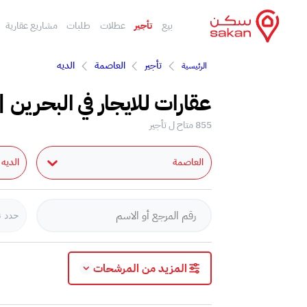
بيع
تأجير
عطلات
طلبات
مشاريع عقارية
تأجير
العاصمة
الديه
الرئيسية
عقارات للايجار في البحرين |
855 متاح ل تأجير
العاصمة
الديه
حدد ن
المزيد من المرشحات