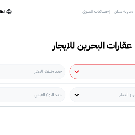
مدونة سكن
إحصائيات السوق
lish
 عقارات البحرين للايجار
حدد منطقة العقار
حدد النوع الفرعي
وع العقار