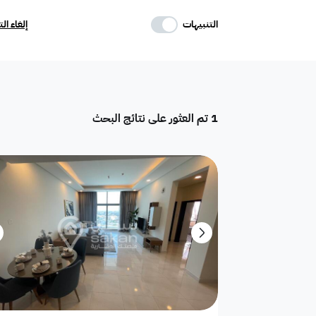
حدد وسائل الراحة
التنبيهات
إلغاء ال
موقف
ماستر
غرفة خادمة
1
تم العثور على نتائج البحث
تكييف مركزي
غرفة سائق
حوش
دور
هدام
أرض سكنية
شقق فندقية
فيلا فاخرة
تاون هاوس