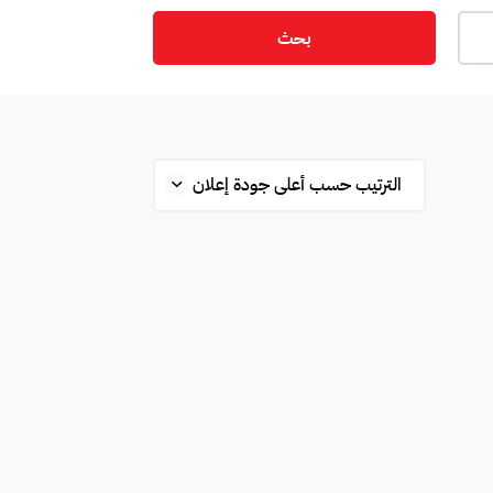
بحث
ت
أمن
ميزانين
س
ستوديو
شقة علوية
قلة
محطة بانزين
غرفة
ة
مفروشة جزئي
غير مفروشة