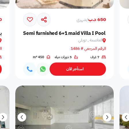
650 د.ب
00
/
شهري
Semi furnished 6+1 maid Villa I Pool I Excl
ب
العاصمة , توبلي
الرقم المرجعي # 1486
ال
7 غرف
5 دورات مياه
450 m²
حالة التأثيث
استأجر الآن
التوفر
ضمن مشروع