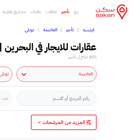
بيع
تأجير
عطلات
طلبات
مشاريع عقارية
تأجير
العاصمة
توبلي
الرئيسية
عقارات للايجار في البحرين |
855 متاح ل تأجير
العاصمة
توبلي
حدد ن
المزيد من المرشحات