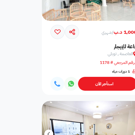
1,0 د.ب
/
شهري
اعة للإيجار
العاصمة , توبلي
رقم المرجعي # 1178
1 دورات مياه
استأجر الآن