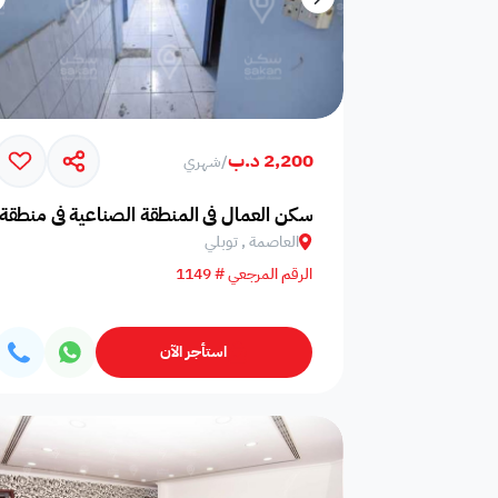
2,200 د.ب
/
شهري
سكن العمال في المنطقة الصناعية في منطقة 
العاصمة , توبلي
الرقم المرجعي # 1149
استأجر الآن