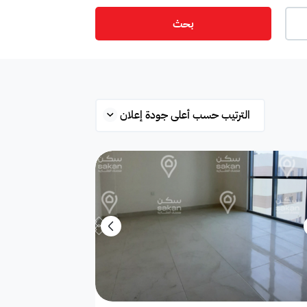
بحث
ت
أمن
ميزانين
س
ستوديو
شقة علوية
قلة
محطة بانزين
غرفة
ة
مفروشة جزئي
غير مفروشة