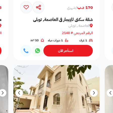
170 د.ب
75
/
شهري
المسافرين
اصنصير - مصاعد
اطلاله على البحر
مسبح عام مشترك
عدد الحم
شقة سكني للإيجار في العاصمة, توبلي
م
العاصمة , توبلي
الرقم المرجعي # 2148
ال
1 غرف
1 دورات مياه
50 m²
مسبح بتدفئة
دش
سلبر
مناديل
إضاءة إض
استأجر الآن
صالة طعام
منطقة الطعام
فريزر
اطلالة على الحديقة
ألعاب أط
ملعب كرة طائرة
غسالة
غرفة سينما
ملعب كرة سله
ملعب كرة