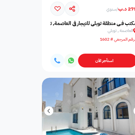
2 د.ب
/
سنوي
امات
غلايه
اوانى طبخ
كتب فــي منطقة توبلي للايجار في العاصمة, توبلي
العاصمة , توبلي
رقم المرجعي # 1602
افية
المناسبات
سماعات
استأجر الآن
فال
ملعب
فرن
 قدم
طاولة تنس
شاطئ خاص