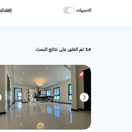
حدد وسائل الراحة
التنبيهات
إلغاء ال
موقف
ماستر
غرفة خادمة
14
تم العثور على نتائج البحث
تكييف مركزي
غرفة سائق
حوش
دور
هدام
أرض سكنية
شقق فندقية
فيلا فاخرة
تاون هاوس