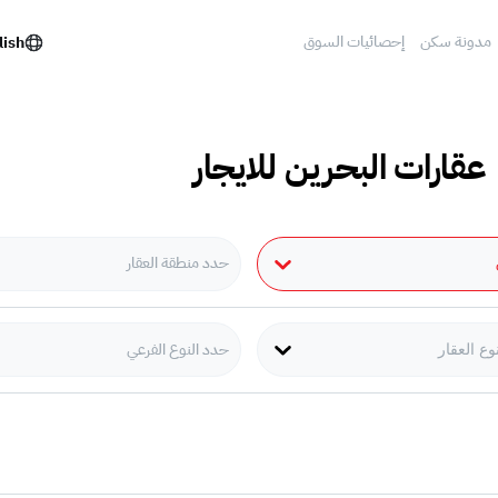
مدونة سكن
إحصائيات السوق
lish
 عقارات البحرين للايجار
حدد منطقة العقار
حدد النوع الفرعي
وع العقار