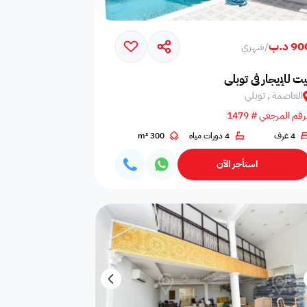
9 د.ب
/
شهري
يت للإيجار في توبلي
العاصمة , توبلي
رقم المرجعي # 1479
4 غرف
4 دورات مياه
300 m²
أي غرفة نوم
0
استأجر الآن
أي حمام
0