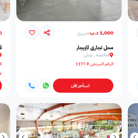
1,000 د.ب
00
/
شهري
محل تجاري للإيجار
ق
العاصمة , توبلي
الرقم المرجعي # 1177
ال
استأجر الآن