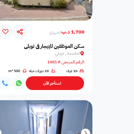
1,700 د.ب
/
شهري
سكن الموظفين للإيجار في توبلي
العاصمة , توبلي
الرقم المرجعي # 1485
10 غرف
10 دورات مياه
500 m²
استأجر الآن