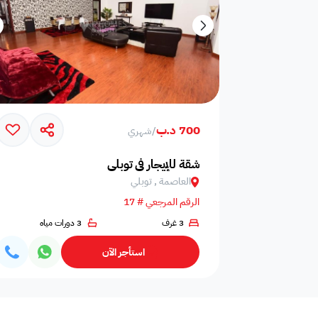
700 د.ب
/
شهري
شقة للإيجار في توبلي
العاصمة , توبلي
الرقم المرجعي # 17
3 غرف
3 دورات مياه
استأجر الآن