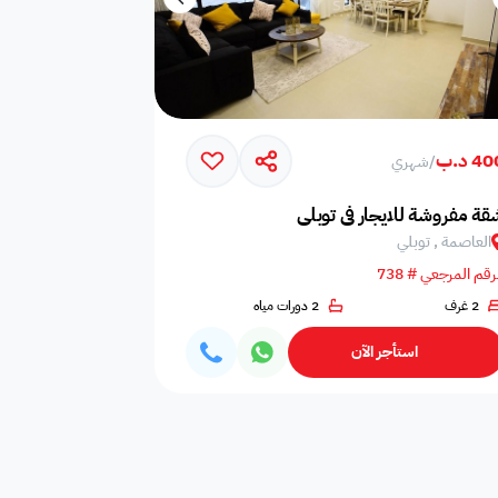
4 د.ب
/
شهري
قة مفروشة للايجار في توبلي
العاصمة , توبلي
رقم المرجعي # 738
2 غرف
2 دورات مياه
استأجر الآن