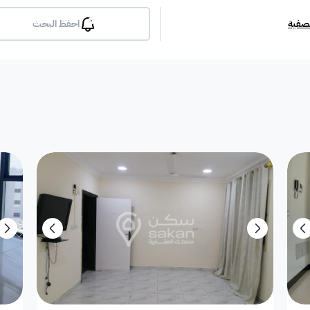
تصفية
احفظ البحث
بلكونة
جيم
مسبح
لوبي
انترن
ملحق
مطبخ راكب
غرفة معيشة
شقة مفروشة
دوبلك
أرض استثمارية
فيلا دور
فيلا شقة
فيلا شقتين
فيلا مست
بيت
فيلا ثنائية
معرض / محل
مبنى تجاري
إستراح