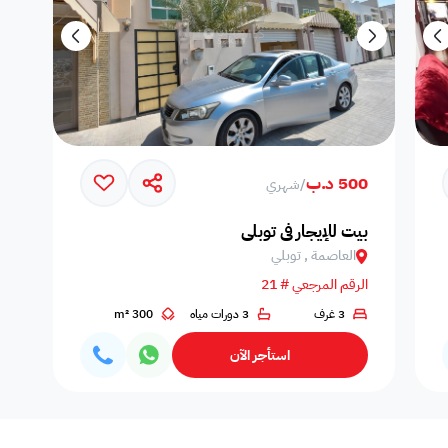
500 د.ب
/
شهري
بيت للإيجار في توبلي
العاصمة , توبلي
الرقم المرجعي # 21
3 غرف
3 دورات مياه
300 m²
استأجر الآن