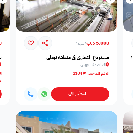
5,000 د.ب
00
/
شهري
توبلي
مستودع التجاري في منطقة توبلي
ش
العاصمة , توبلي
الرقم المرجعي # 1104
ال
استأجر الآن