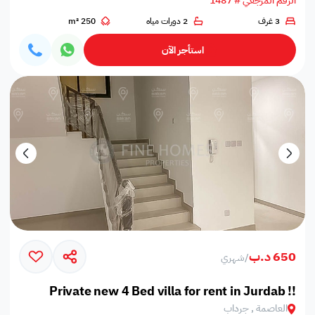
الرقم المرجعي # 1487
3 غرف
2 دورات مياه
250 m²
استأجر الآن
650 د.ب
/
شهري
Private new 4 Bed villa for rent in Jurdab !!
العاصمة , جرداب