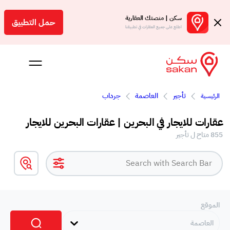
سكن | منصتك العقارية
حمل التطبيق
اطلع على جميع العقارات في تطبيقنا
تأجير
العاصمة
جرداب
الرئيسية
 بالعمولة
عقارات للايجار في البحرين | عقارات البحرين للايجار
Engl
855 متاح ل تأجير
بحرين
الموقع
العاصمة