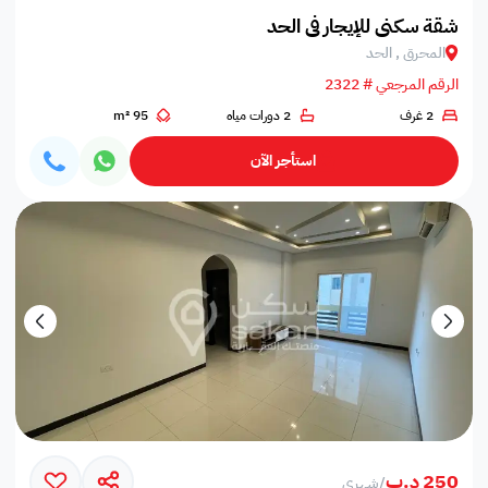
شقة سكني للإيجار في الحد
المحرق , الحد
الرقم المرجعي # 2322
2 غرف
2 دورات مياه
95 m²
استأجر الآن
250 د.ب
/
شهري