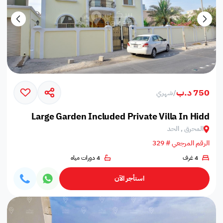
750 د.ب
/
شهري
Large Garden Included Private Villa In Hidd
المحرق , الحد
الرقم المرجعي # 329
4 غرف
4 دورات مياه
استأجر الآن