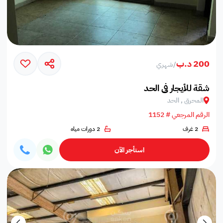
200 د.ب
/
شهري
شقة للأيجار في الحد
المحرق , الحد
الرقم المرجعي # 1152
2 غرف
2 دورات مياه
استأجر الآن