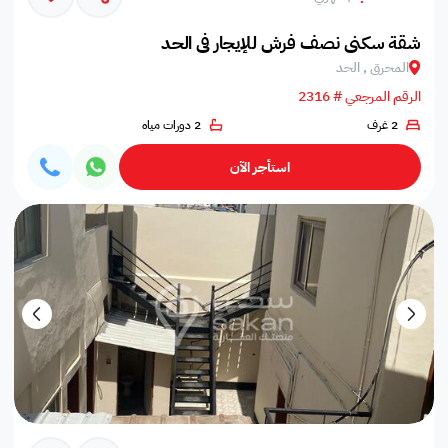
شقة سكني نصف فرش للإيجار في الحد
المحرق , الحد
الرقم المرجعي # 2316
2 غرف
2 دورات مياه
استأجر الآن