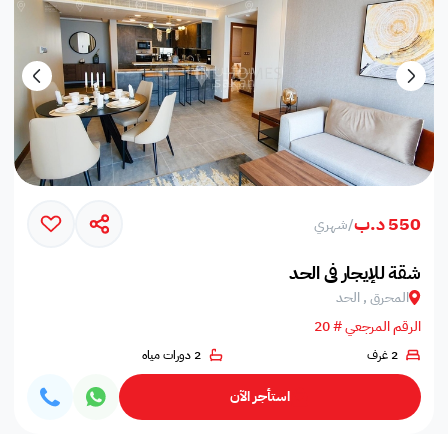
550 د.ب
/
شهري
شقة للإيجار في الحد
المحرق , الحد
الرقم المرجعي # 20
2 غرف
2 دورات مياه
استأجر الآن