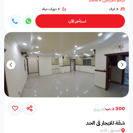
الرقم المرجعي # 1608
3 غرف
3 دورات مياه
استأجر الآن
300 د.ب
/
شهري
شقة للايجار في الحد
المحرق , الحد