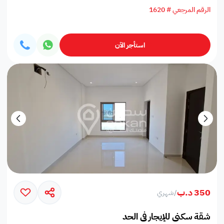
الرقم المرجعي # 1620
استأجر الآن
350 د.ب
/
شهري
شقة سكني للإيجار في الحد