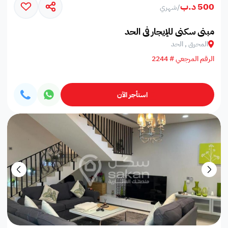
500 د.ب
/
شهري
مبني سكني للإيجار في الحد
المحرق , الحد
الرقم المرجعي # 2244
استأجر الآن