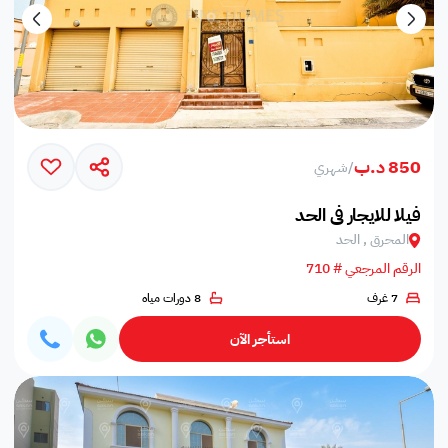
850 د.ب
/
شهري
فيلا للايجار في الحد
المحرق , الحد
الرقم المرجعي # 710
7 غرف
8 دورات مياه
استأجر الآن