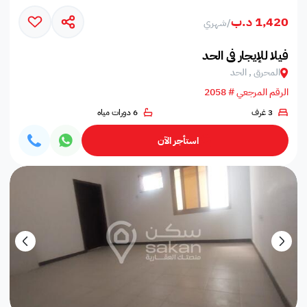
1,420 د.ب
/
شهري
فيلا للإيجار في الحد
المحرق , الحد
الرقم المرجعي # 2058
3 غرف
6 دورات مياه
استأجر الآن