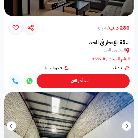
280 د.ب
/
شهري
شقة للإيجار في الحد
المحرق , الحد
الرقم المرجعي # 1557
2 غرف
3 دورات مياه
استأجر الآن