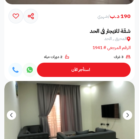
190 د.ب
/
شهري
شقة للايجار في الحد
المحرق , الحد
الرقم المرجعي # 1941
3 غرف
2 دورات مياه
استأجر الآن