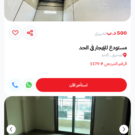
500 د.ب
/
شهري
مستودع للإيجار في الحد
المحرق , الحد
الرقم المرجعي # 1179
استأجر الآن