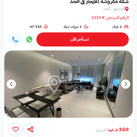
شقة مفروشة للايجار في الحد
المحرق , الحد
الرقم المرجعي # 2319
2 غرف
2 دورات مياه
110 m²
استأجر الآن
350 د.ب
/
شهري