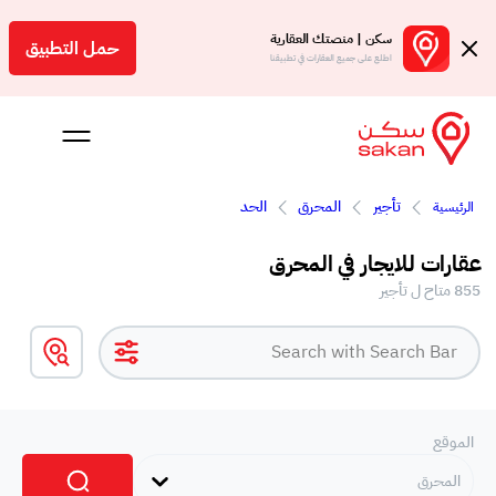
سكن | منصتك العقارية
حمل التطبيق
اطلع على جميع العقارات في تطبيقنا
تأجير
المحرق
الحد
الرئيسية
 بالعمولة
عقارات للايجار في المحرق
Engl
855 متاح ل تأجير
بحرين
الموقع
المحرق