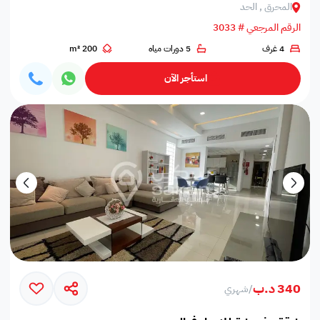
المحرق , الحد
الرقم المرجعي # 3033
4 غرف
5 دورات مياه
200 m²
استأجر الآن
340 د.ب
/
شهري