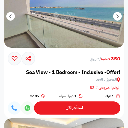
350 د.ب
/
شهري
Sea View - 1 Bedroom - Inclusive -Offer!
المحرق , الحد
الرقم المرجعي # 82
1 غرف
1 دورات مياه
85 m²
استأجر الآن