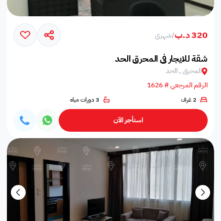
320 د.ب
/
شهري
شقة للايجار في المحرق الحد
المحرق , الحد
الرقم المرجعي # 1626
2 غرف
3 دورات مياه
استأجر الآن