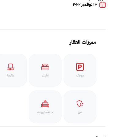
١٣ نوفمبر ٢٠٢٢
مميزات العقار
موقف
ماستر
بلكونة
أمن
شقة مفروشة