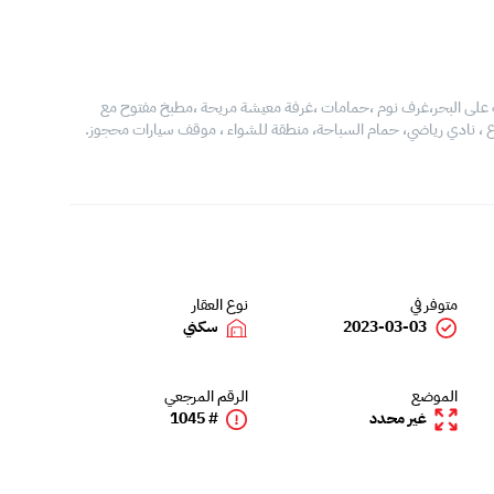
ائعة على البحر،غرف نوم ،حمامات ،غرفة معيشة مريحة ،مطبخ مفتوح مع
أسبوع ، نادي رياضي، حمام السباحة، منطقة للشواء ، موقف سيارات محجوز.
متوفر في
نوع العقار
2023-03-03
سكني
الموضع
الرقم المرجعي
غير محدد
# 1045