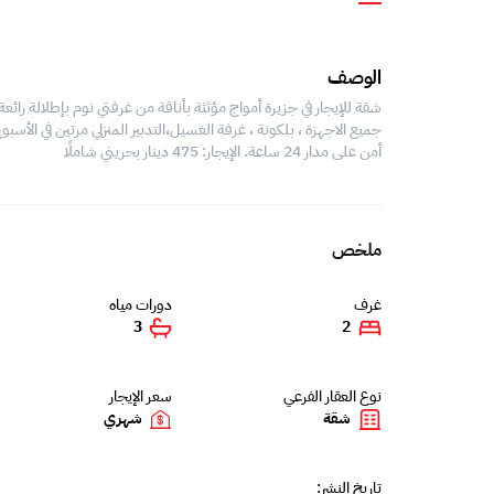
الوصف
شقة للإيجار في جزيرة أمواج مؤثثة بأناقة من غرفتي نوم بإطلالة ر
جميع الاجهزة ، بلكونة ، غرفة الغسيل،التدبير المنزلي مرتين في ال
أمن على مدار 24 ساعة. الإيجار: 475 دينار بحريني شاملًا
ملخص
غرف
دورات مياه
3
2
نوع العقار الفرعي
سعر الإيجار
شقة
شهري
تاريخ النشر: