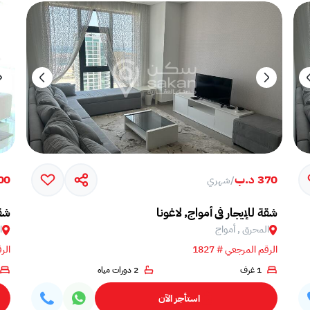
370 د.ب
,600
/
شهري
شقة للإيجار في أمواج, لاغونا
شقة
المحرق , أمواج
ا
الرقم المرجعي # 1827
الرق
1 غرف
2 دورات مياه
استأجر الآن