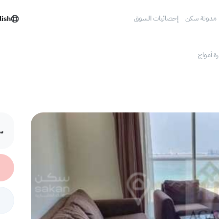
مدونة سكن
إحصائيات السوق
lish
رة أمواج
سع