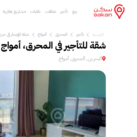
بيع
تأجير
عطلات
طلبات
مشاريع عقارية
تأجير
المحرق
أمواج
شقة للإيجار في جزي
الرئيسية
شقة للتأجير في المحرق، أمواج
البحرين, المحرق, أمواج