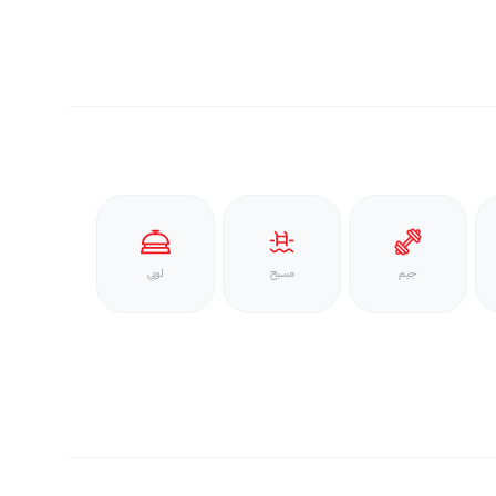
جيم
مسبح
لوبي