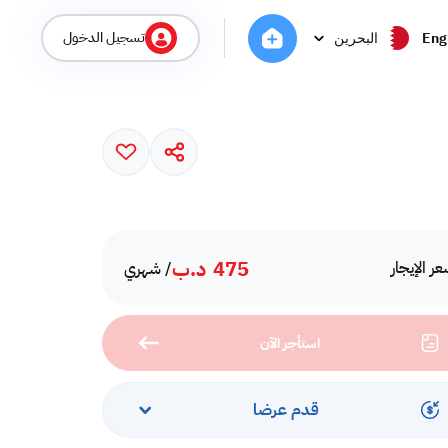
تسجيل الدخول
Eng
البحرين
475
د.ب
ر الإيجار
/ شهري
استأجر الآن
قدم عرضا