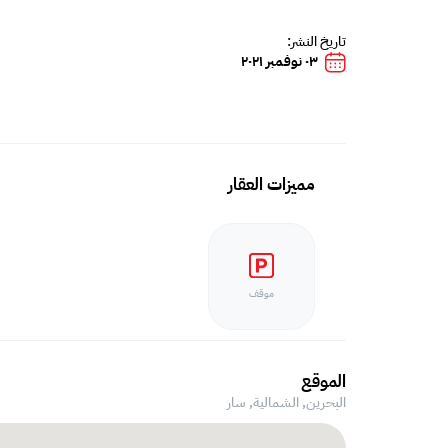
تاريخ النشر:
٠٣ نوفمبر ٢٠٢١
مميزات العقار
موقف
الموقع
البحرين, الشمالية,
سار