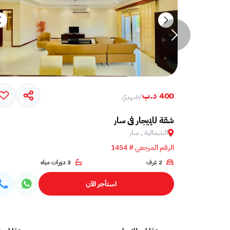
400 د.ب
/
شهري
شقة للإيجار في سار
الشمالية , سار
الرقم المرجعي # 1454
2 غرف
3 دورات مياه
استأجر الآن