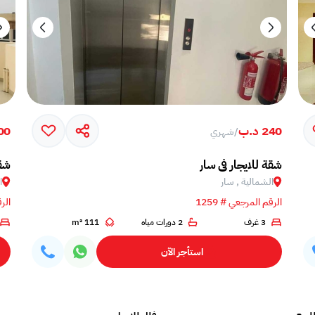
240 د.ب
300 
/
شهري
شقة للايجار في سار
شقة
الشمالية , سار
ا
الرقم المرجعي # 1259
الرق
3 غرف
2 دورات مياه
111 m²
استأجر الآن