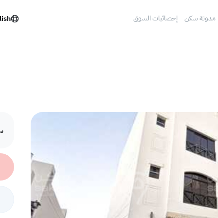
مدونة سكن
إحصائيات السوق
lish
سع