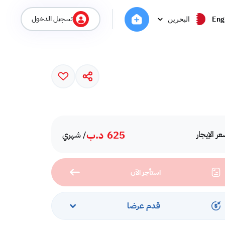
تسجيل الدخول
Eng
البحرين
625
د.ب
ر الإيجار
/ شهري
استأجر الآن
قدم عرضا