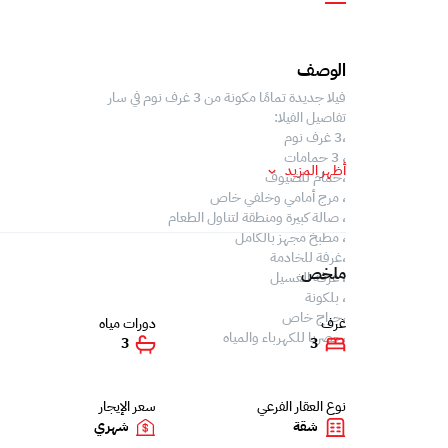
الوصف
فيلا جديدة تمامًا مكونة من 3 غرف نوم في سار
تفاصيل الفيلا:
،3 غرف نوم
، 3 حمامات
أظهر المزيد
،حمام للضيوف
، مرج أمامي وخلفي خاص
، صالة كبيرة ومنطقة لتناول الطعام
، مطبخ مجهز بالكامل
،غرفة للخادمة
ملخص
، غرفة الغسيل
، بلكونة
،جراج خاص
غرف
دورات مياه
،حصريا للكهرباء والمياه
3
3
نوع العقار الفرعي
سعر الإيجار
شقة
شهري