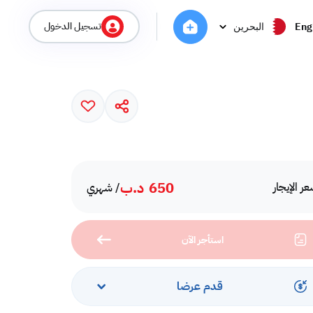
تسجيل الدخول
Eng
البحرين
650
د.ب
ر الإيجار
/ شهري
استأجر الآن
قدم عرضا