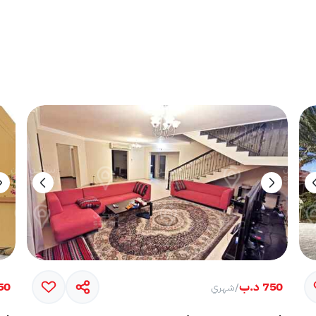
750 د.ب
750 
/
شهري