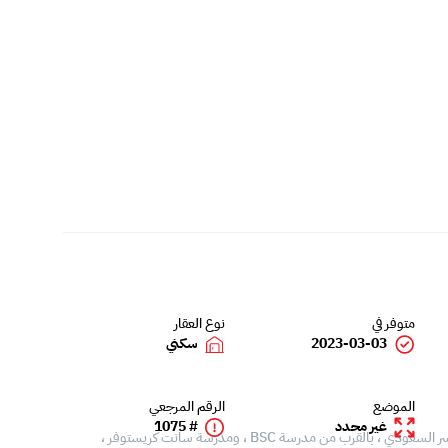
متوفر في
نوع العقار
2023-03-03
سكني
الموضع
الرقم المرجعي
غير محدد
# 1075
يقع العقار في منطقة مناسبة للعائلات ، على بعد دقائق فقط من الجسر السعودي ، بالقرب من مدرسة BSC ، ومدرسة سانت كريستوفر ،