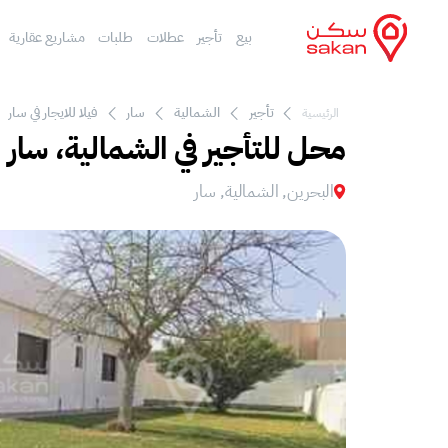
بيع
تأجير
عطلات
طلبات
مشاريع عقارية
تأجير
الشمالية
سار
فيلا للايجار في سار
الرئيسية
محل للتأجير في الشمالية، سار
البحرين, الشمالية, سار