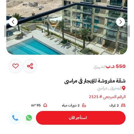
550 د.ب
/
شهري
شقة مفروشة للإيجار في مراسي
المحرق , مراسي
الرقم المرجعي # 2121
2 غرف
2 دورات مياه
95 m²
استأجر الآن