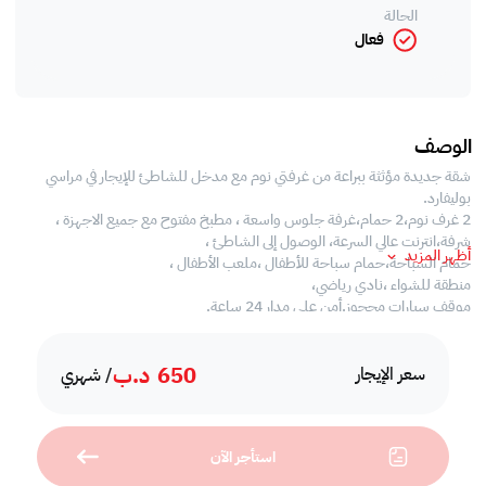
الحالة
فعال
الوصف
شقة جديدة مؤثثة ببراعة من غرفتي نوم مع مدخل للشاطئ للإيجار في مراسي
بوليفارد.
2 غرف نوم،2 حمام،غرفة جلوس واسعة ، مطبخ مفتوح مع جميع الاجهزة ،
شرفة،انترنت عالي السرعة، الوصول إلى الشاطئ ،
أظهر المزيد
حمام السباحة،حمام سباحة للأطفال ،ملعب الأطفال ،
منطقة للشواء ،نادي رياضي،
موقف سيارات محجوز.أمن على مدار 24 ساعة.
650
د.ب
سعر الإيجار
/ شهري
استأجر الآن