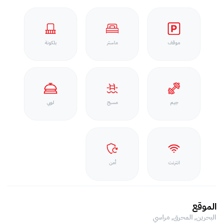
موقف
ماستر
بلكونة
جيم
مسبح
لوبي
انترنت
أمن
الموقع
البحرين, المحرق,
مراسي