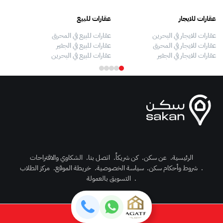
عقارات للايجار
عقارات للبيع
فلل
عقارات للايجار في البحرين
عقارات للبيع في المحرق
بيو
عقارات للايجار في المحرق
عقارات للبيع في الجفير
فلل
عقارات للايجار في الجفير
عقارات للبيع في البحرين
فلل
الرئيسية
.
عن سكن
.
كن شريكاً
.
اتصل بنا
.
الشكاوي والاقتراحات
.
شروط وأحكام سكن
.
سياسة الخصوصية
.
خريطة الموقع
.
مركز الطلاب
رك الآن
.
التسويق بالعمولة
دخول