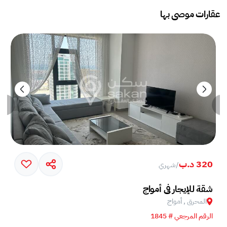
عقارات موصى بها
320 د.ب
/
شهري
خم في جزيرة أمواج
شقة للإيجار في أمواج
المحرق , أمواج
الرقم المرجعي # 1845