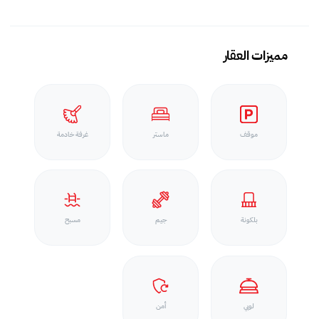
مميزات العقار
موقف
ماستر
غرفة خادمة
بلكونة
جيم
مسبح
لوبي
أمن