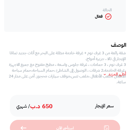
الحالة
فعال
الوصف
شقة رائعة من 3 غرف نوم + غرفة خادمة مطلة على البحر مع أثاث جديد تمامًا
للإيجار في تالا ، جزيرة أمواج.
3 غرف نوم ، 3 حمامات ، غرفة جلوس واسعة ، مطبخ مفتوح مع جميع الاجهزة
،غرفة الخادمة،2 شرفات ، الوصول إلى الشاطئ ،حمام السباحة،حمام سباحة
أظهر المزيد
للأطفال ،ملعب الأطفال ،ملعب تنس،موقف سيارات محجوز. أمن على مدار 24
ساعة.
650
د.ب
سعر الإيجار
/ شهري
استأجر الآن