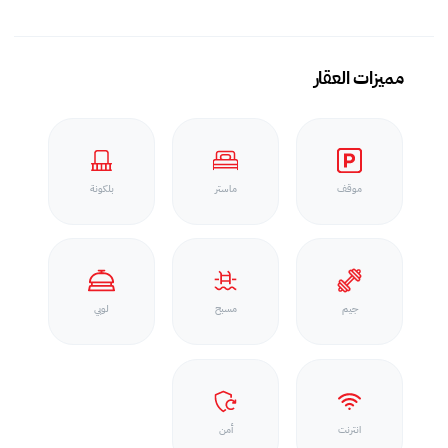
مميزات العقار
موقف
ماستر
بلكونة
جيم
مسبح
لوبي
انترنت
أمن