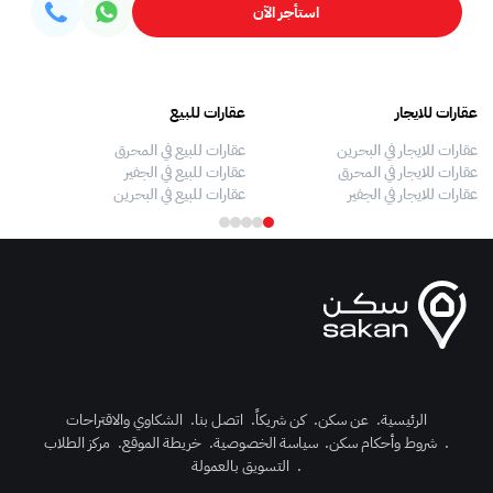
استأجر الآن
عقارات للايجار
عقارات للبيع
فلل
عقارات للايجار في البحرين
عقارات للبيع في المحرق
بيو
عقارات للايجار في المحرق
عقارات للبيع في الجفير
فلل
عقارات للايجار في الجفير
عقارات للبيع في البحرين
فلل
الرئيسية
.
عن سكن
.
كن شريكاً
.
اتصل بنا
.
الشكاوي والاقتراحات
.
شروط وأحكام سكن
.
سياسة الخصوصية
.
خريطة الموقع
.
مركز الطلاب
رك الآن
.
التسويق بالعمولة