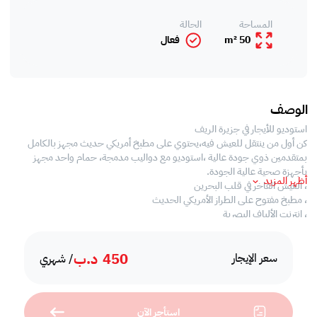
المساحة
الحالة
50 m²
فعال
الوصف
استوديو للأيجار في جزيرة الريف
كن أول من ينتقل للعيش فيه،يحتوي على مطبخ أمريكي حديث مجهز بالكامل
بمتقدمين ذوي جودة عالية ،استوديو مع دواليب مدمجة، حمام واحد مجهز
بأجهزة صحية عالية الجودة.
أظهر المزيد
، العيش الفاخر في قلب البحرين
، مطبخ مفتوح على الطراز الأمريكي الحديث
، إنترنت الألياف البصرية
،خدمات الصيانة.
، حمام سباحة مجهز تجهيزًا جيدًا
450
د.ب
، موقف خاص
سعر الإيجار
/ شهري
، 247 حارس واستقبال
،نادي رياضي
، بخار ساونا.
استأجر الآن