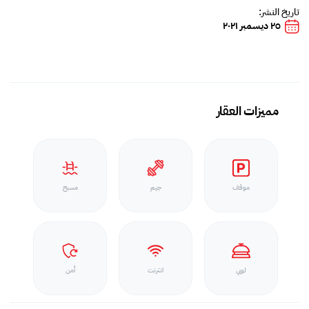
تاريخ النشر:
٢٥ ديسمبر ٢٠٢١
مميزات العقار
موقف
جيم
مسبح
لوبي
انترنت
أمن