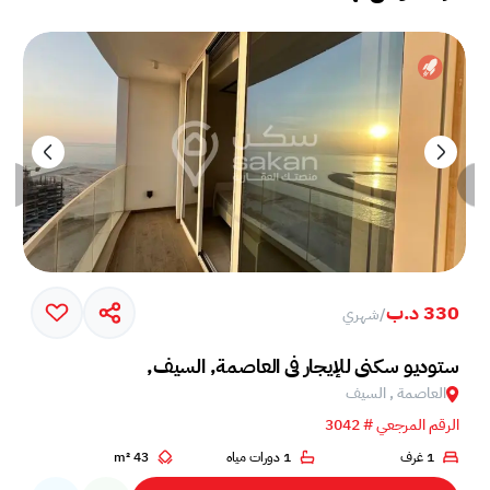
330 د.ب
/
شهري
ستوديو سكني للإيجار في العاصمة, السيف,
العاصمة , السيف
الرقم المرجعي # 3042
1 غرف
1 دورات مياه
43 m²