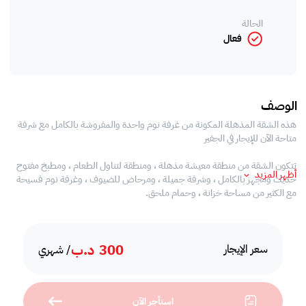
الحالة
فعال
الوصف
هذه الشقة المذهلة المكونة من غرفة نوم واحدة والمفروشة بالكامل مع شرفة
متاحة الآن للإيجار في الجفير
تتكون الشقة من منطقة معيشة مذهلة ، ومنطقة لتناول الطعام ، ومطبخ مفتوح
أظهر المزيد
حديث ومجهز بالكامل ، وشرفة جميلة ، ومرحاض للضيوف ، وغرفة نوم فسيحة
مع الكثير من مساحة خزانة ، وحمام ملحق.
مرافق المبنى:
300
د.ب
- صالة رياضية مجهزة بالكامل
سعر الإيجار
/ شهري
- جاكوزي
- حمام السباحة
- غرف ساونا وبخار
استأجر الآن
- غرفة المؤتمرات