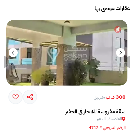
عقارات موصى بها
300 د.ب
/
شهري
شقة مفروشة للايجار في الجفير
العاصمة , الجفير
الرقم المرجعي # 4712