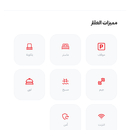
مميزات العقار
موقف
ماستر
بلكونة
جيم
مسبح
لوبي
انترنت
أمن