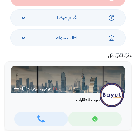
- امن على مدار 24 ساعة
- خدمة الصيانة
قدم عرضا
أقرب المعالم:
- سوبر ماركت الأسرة
اطلب جولة
- الراية مول
- نادي النجمة
- طريق الجفير
مدرجة من قبل
* الشقة متاحة بموجب عقد إيجار لمدة عام على الأقل
* يشمل الإيجار رسوم EWA والبلدية
عرض جميع العقارات
بيوت للعقارات