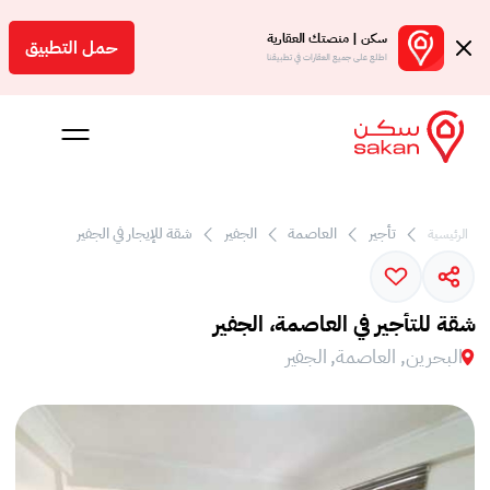
سكن | منصتك العقارية
حمل التطبيق
اطلع على جميع العقارات في تطبيقنا
تأجير
العاصمة
الجفير
شقة للإيجار في الجفير
الرئيسية
 بالعمولة
Engl
شقة للتأجير في العاصمة، الجفير
بحرين
البحرين, العاصمة, الجفير