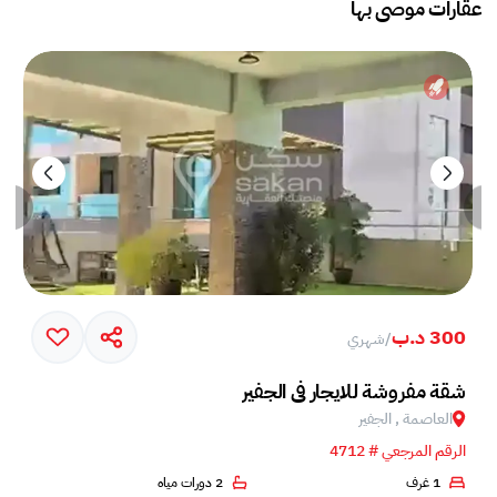
عقارات موصى بها
300 د.ب
/
شهري
شقة مفروشة للايجار في الجفير
العاصمة , الجفير
الرقم المرجعي # 4712
1 غرف
2 دورات مياه