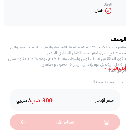
الحالة
فعال
الوصف
تفتخر بيوت العقارية بتقديم هذه الشقة الفسيحة والمفروشة بشكل جيد والتي
تضم غرفتي نوم والمفروشة بالكامل للإيجار في الجفير,
تتكون الشقة من غرفة جلوس واسعة ، وغرفة طعام ، ومطبخ شبه مفتوح مجهز
بالكامل ، وغرفتي نوم رائعتين ، وشرفة صغيرة ، وحمامين.
أظهر المزيد
مرافق البناء:
- حمام سباحة مشترك
- صالة رياضية مجهزة بالكامل
- غرفة البخار
300
د.ب
- منطقة للشواء
سعر الإيجار
/ شهري
- امن على مدار 24 ساعة
- خدمة الصيانة
استأجر الآن
أقرب المعالم: