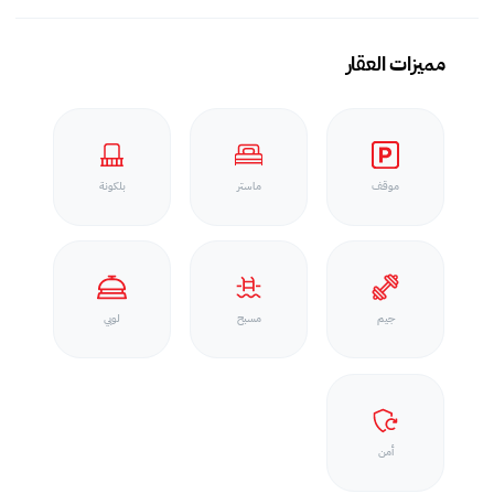
مميزات العقار
موقف
ماستر
بلكونة
جيم
مسبح
لوبي
أمن