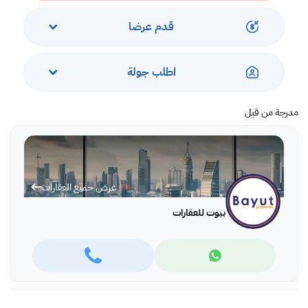
- صالة رياضية مجهزة بالكامل
- امن على مدار 24 ساعة.
قدم عرضا
- موقف سيارات محجوز
- حمام السباحة
- CCTV
اطلب جولة
- غرف بخار وساونا
مدرجة من قبل
عرض جميع العقارات
بيوت للعقارات