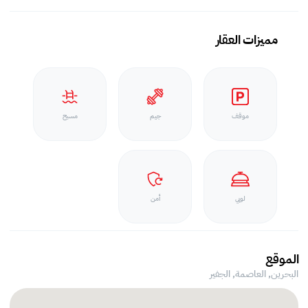
مميزات العقار
موقف
جيم
مسبح
لوبي
أمن
الموقع
البحرين, العاصمة,
الجفير