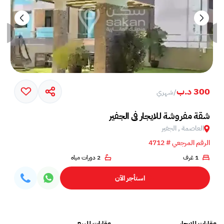
300 د.ب
/
شهري
شقة مفروشة للايجار في الجفير
العاصمة , الجفير
الرقم المرجعي # 4712
1 غرف
2 دورات مياه
استأجر الآن
عقارات للايجار
عقارات للبيع
فلل