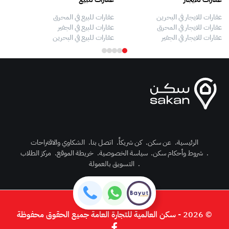
عقارات للايجار في البحرين
عقارات للبيع في المحرق
بيو
عقارات للايجار في المحرق
عقارات للبيع في الجفير
فلل
عقارات للايجار في الجفير
عقارات للبيع في البحرين
فلل
الرئيسية
.
عن سكن
.
كن شريكاً
.
اتصل بنا
.
الشكاوي والاقتراحات
.
شروط وأحكام سكن
.
سياسة الخصوصية
.
خريطة الموقع
.
مركز الطلاب
رك الآن
.
التسويق بالعمولة
دخول
© 2026 - سكن العالمية للتجارة العامة جميع الحقوق محفوظة