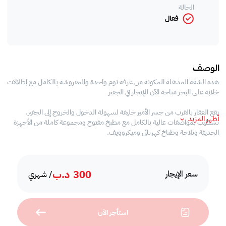
الحالة
فعال
الوصف
هذه الشقة المذهلة المكونة من غرفة نوم واحدة والمفروشة بالكامل مع إطلالات
خلابة على البحر متاحة الآن للإيجار في الجفير
يقع العقار بالقرب من جسر الأمير خليفة لسهولة الدخول والخروج إلى الجفير.
أظهر المزيد
تشطيب بمواصفات عالية بالكامل مع مطبخ مفتوح ومجموعة كاملة من الأجهزة
الحديثة وثلاجة وطباخ كهربائي وميكروويف.
خدمات:
300
د.ب
- ميني مارت
سعر الإيجار
/ شهري
- الركض المسار
- ملعب كرة السلة
- منطقة شواء
استأجر الآن
- منطقة لعب الاطفال
-جاكوزي