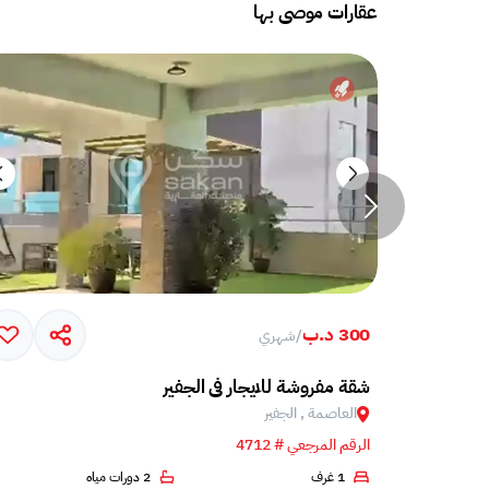
عقارات موصى بها
300 د.ب
/
شهري
شقة مفروشة للايجار في الجفير
العاصمة , الجفير
الرقم المرجعي # 4712
1 غرف
2 دورات مياه