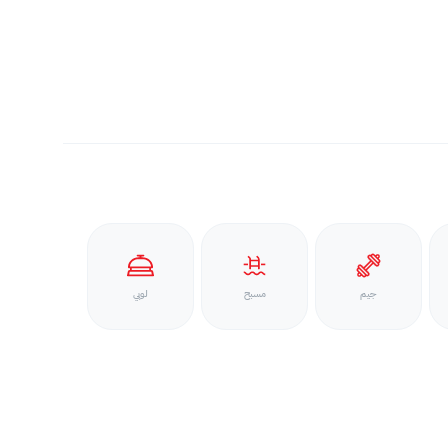
جيم
مسبح
لوبي