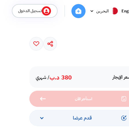
تسجيل الدخول
Eng
البحرين
380
د.ب
ر الإيجار
/ شهري
استأجر الآن
قدم عرضا