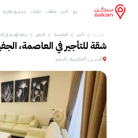
بيع
تأجير
عطلات
طلبات
مشاريع عقارية
تأجير
العاصمة
الجفير
شقة للإيجار في الج
الرئيسية
شقة للتأجير في العاصمة، الجفي
البحرين, العاصمة, الجفير