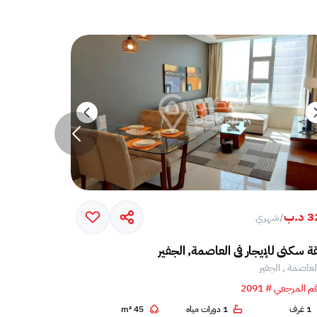
د.ب
300 د.ب
/
شهري
/
شه
 سكني للإيجار في العاصمة, الجفير
شقة للإيجار ف
لعاصمة , الجفير
العاصمة , الج
م المرجعي # 2091
الرقم المرجعي # 5
1 غرف
1 دورات مياه
45 m²
1 غرف