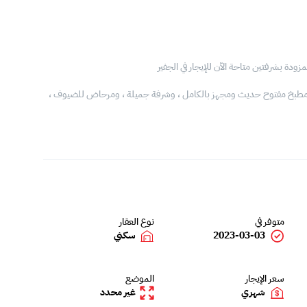
دة بشرفتين متاحة الآن للإيجار في الجفير
ومطبخ مفتوح حديث ومجهز بالكامل ، وشرفة جميلة ، ومرحاض للضيوف ،
متوفر في
نوع العقار
2023-03-03
سكني
سعر الإيجار
الموضع
شهري
غير محدد