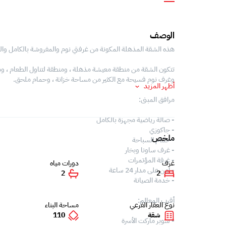
الوصف
هذه الشقة المذهلة المكونة من غرفتي نوم والمفروشة بالكامل والمزو
تتكون الشقة من منطقة معيشة مذهلة ، ومنطقة لتناول الطعام ، 
وغرف نوم فسيحة مع الكثير من مساحة خزانة ، وحمام ملحق.
أظهر المزيد
مرافق المبنى:
- صالة رياضية مجهزة بالكامل
- جاكوزي
ملخص
- حمام السباحة
- غرف ساونا وبخار
- غرفة المؤتمرات
غرف
دورات مياه
- امن على مدار 24 ساعة
2
2
- خدمة الصيانة
أقرب المعالم:
نوع العقار الفرعي
مساحة البناء
شقة
110
- سوبر ماركت الأسرة