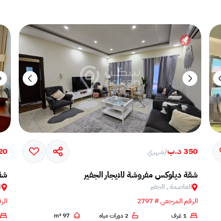
350 د.ب
320 
/
شهري
شقة ديلوكس مفروشة للايجار الجفير
شقة
العاصمة , الجفير
ا
الرقم المرجعي # 2797
الرق
1 غرف
2 دورات مياه
97 m²