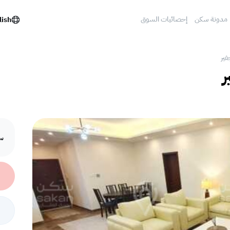
مدونة سكن
إحصائيات السوق
lish
فير
ر
سع