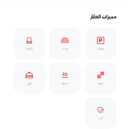
مميزات العقار
موقف
ماستر
بلكونة
جيم
مسبح
لوبي
أمن