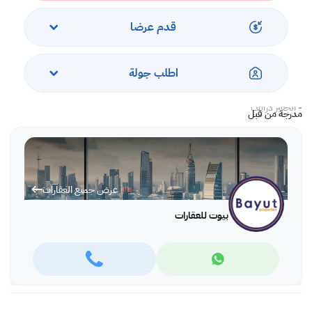
قدم عرضا
معالم:
-مستشفى البحرين التخصصي
اطلب جولة
-جفير مول
- نادي النجمة
- الجفير درايف
مدرجة من قبل
عرض جميع العقارات
بيوت للعقارات