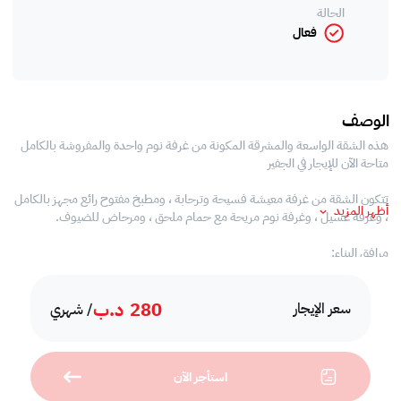
الحالة
فعال
الوصف
هذه الشقة الواسعة والمشرقة المكونة من غرفة نوم واحدة والمفروشة بالكامل
متاحة الآن للإيجار في الجفير
تتكون الشقة من غرفة معيشة فسيحة وترحابة ، ومطبخ مفتوح رائع مجهز بالكامل
أظهر المزيد
، وغرفة غسيل ، وغرفة نوم مريحة مع حمام ملحق ، ومرحاض للضيوف.
مرافق البناء:
-حمام السباحة
280
د.ب
-نادي رياضي
سعر الإيجار
/ شهري
- امن 24 ساعه
-خدمة الصيانة
-غرفة الألعاب
استأجر الآن
-خدمة الصيانة
-ساونا وغرفة بخار