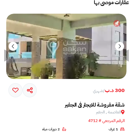
عقارات موصى بها
300 د.ب
/
شهري
شقة مفروشة للايجار في الجفير
العاصمة , الجفير
الرقم المرجعي # 4712
1 غرف
2 دورات مياه