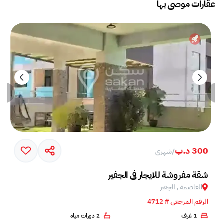
عقارات موصى بها
300 د.ب
/
شهري
شقة مفروشة للايجار في الجفير
العاصمة , الجفير
الرقم المرجعي # 4712
1 غرف
2 دورات مياه