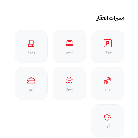
مميزات العقار
موقف
ماستر
بلكونة
جيم
مسبح
لوبي
أمن