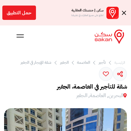
سكن | منصتك العقارية
حمل التطبيق
اطلع على جميع العقارات في تطبيقنا
تأجير
العاصمة
الجفير
شقة للإيجار في الجفير
الرئيسية
 بالعمولة
Engl
شقة للتأجير في العاصمة، الجفير
بحرين
البحرين, العاصمة, الجفير