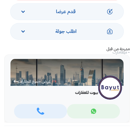
- لعبة الكريكيت الداخلية
- قاعة الأحتفال
قدم عرضا
- امن على مدار 24 ساعة
- سينما
- منطقة خارجية للعب الأطفال
اطلب جولة
أقرب المعالم:
مدرجة من قبل
- ميغامارت
- ميدان الجفير
- الزقاق الأمريكي
- ستاربكس
عرض جميع العقارات
بيوت للعقارات