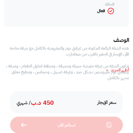
الحالة
فعال
الوصف
هذه الشقة الرائعة المكونة من غرفتي نوم والمفروشة بالكامل مع شرفة متاحة
الآن للإيجار في الجفير بالقرب من ميغامارت
تتكون الشقة من غرفة معيشة جميلة ومشرقة ، ومنطقة لتناول الطعام ، وشرفة ،
أظهر المزيد
وغرفتي نوم مفروشتين بشكل جيد ، وغرفة غسيل ، وحمامين ، ومطبخ مغلق
مجهز بالكامل.
مرافق المبنى:
450
د.ب
سعر الإيجار
/ شهري
- حمام السباحة
- نادي رياضي
- لعبة غولف الواقع الافتراضي
استأجر الآن
- كرة قدم داخلية
- كرة سلة داخلية