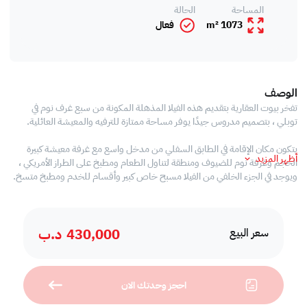
المساحة
الحالة
1073 m²
فعال
الوصف
تفخر بيوت العقارية بتقديم هذه الفيلا المذهلة المكونة من سبع غرف نوم في
توبلي ، بتصميم مدروس جيدًا يوفر مساحة ممتازة للترفيه والمعيشة العائلية.
يتكون مكان الإقامة في الطابق السفلي من مدخل واسع مع غرفة معيشة كبيرة
أظهر المزيد
الحجم وغرفة نوم للضيوف ومنطقة لتناول الطعام ومطبخ على الطراز الأمريكي ،
ويوجد في الجزء الخلفي من الفيلا مسبح خاص كبير وأقسام للخدم ومطبخ متسخ.
يوجد في الطابق العلوي ثلاث غرف نوم بحمام داخلي في الطابق الأول وجناح رئيسي
يحتوي على خزانة ملابس كبيرة وحوض استحمام داخلي مع شرفتين بحجم مريح.
430,000
د.ب
يحتوي الطابق الثاني على ثلاث غرف نوم بحمامات داخلية وشرفة واسعة بالفعل.
سعر البيع
- 7 غرف نوم
- 7 حمامات
احجز وحدتك الان
- 3 غرف معيشة
- 2 غرف عائلية