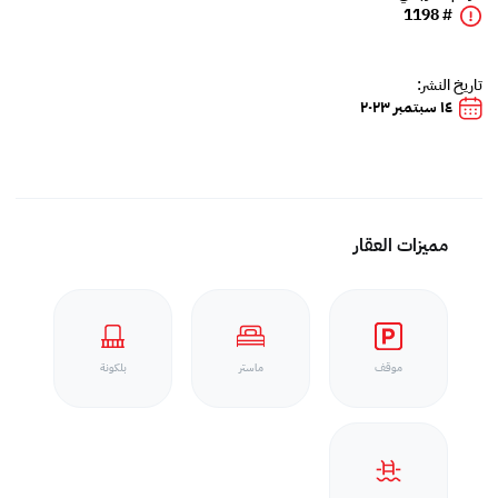
# 1198
تاريخ النشر:
١٤ سبتمبر ٢٠٢٣
مميزات العقار
موقف
ماستر
بلكونة