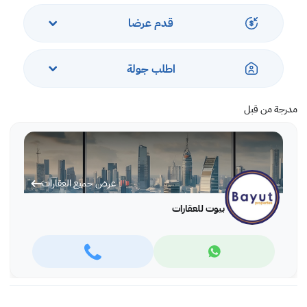
- ٤ بلكونات
- مسبح خاص
قدم عرضا
- عدد 2 مطابخ
- مساكن الخادمات
- مساحة الارض 1073 م 2
اطلب جولة
- مساحة مباني 790 م 2
مدرجة من قبل
عرض جميع العقارات
بيوت للعقارات