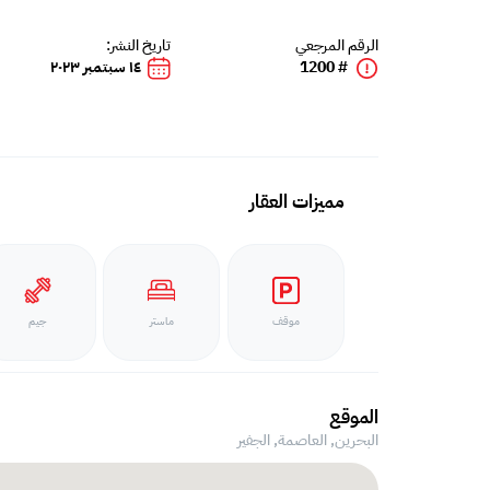
الرقم المرجعي
تاريخ النشر:
# 1200
١٤ سبتمبر ٢٠٢٣
مميزات العقار
موقف
ماستر
جيم
الموقع
البحرين, العاصمة,
الجفير