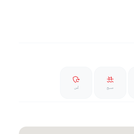
مسبح
أمن