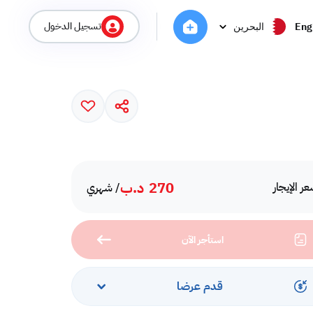
تسجيل الدخول
Eng
البحرين
270
د.ب
ر الإيجار
/ شهري
استأجر الآن
قدم عرضا