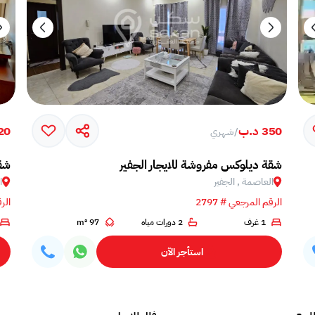
350 د.ب
320 
/
شهري
شقة ديلوكس مفروشة للايجار الجفير
شقة
العاصمة , الجفير
ا
الرقم المرجعي # 2797
الرق
1 غرف
2 دورات مياه
97 m²
استأجر الآن