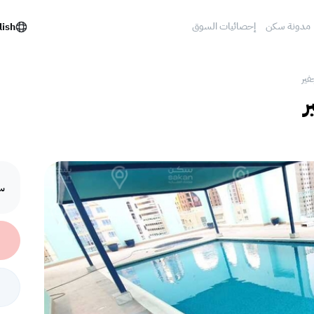
مدونة سكن
إحصائيات السوق
lish
فير
ر
سع