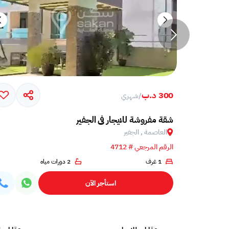
300 د.ب
/
شهري
شقة مفروشة للايجار في الجفير
العاصمة , الجفير
الرقم المرجعي # 4712
1 غرف
2 دورات مياه
استأجر الآن