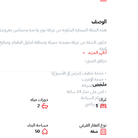
الوصف
هذه الشقة الممتازة المكونة من غرفة نوم واحدة وحمامين مفروشة بال
تتكون الشقة من غرفة معيشة جميلة ومنطقة لتناول الطعام ومطبخ
كبيرة.
أظهر المزيد
مرافق المبنى:
- خدمة تنظيف (مرتين في الأسبوع)
- خدمة الإنترنت
ملخص
- خدمة الصيانة
- امن على مدار 24 ساعة
- حمام السباحة
غرف
دورات مياه
- نادي رياضي
2
1
نوع العقار الفرعي
مساحة البناء
شقة
50