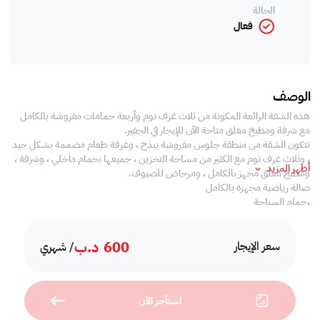
الحالة
فعال
الوصف
هذه الشقة الرائعة المكونة من ثلاث غرف نوم وأربعة حمامات مفروشة بالكامل
مع شرفة ومطبخ مغلق متاحة الآن للإيجار في الجفير.
تتكون الشقة من منطقة جلوس مفروشة ببذخ ، وغرفة طعام مصممة بشكل جيد
، وثلاث غرف نوم مع الكثير من مساحة التخزين ، جميعها بحمام داخلي ، وشرفة ،
أظهر المزيد
ومطبخ مغلق مجهز بالكامل ، ومرحاض للضيوف.
صالة رياضية مجهزة بالكامل
،حمام السباحة
،ملعب اسكواش
،غرفة الألعاب
600
د.ب
،منطقة لعب الاطفال
سعر الإيجار
/ شهري
،قاعة الأحتفال
،امن على مدار 24 ساعة
،خدمة الصيانة، الشقة متاحة بعقد إيجار مدته سنة واحدة على الأقل
استأجر الآن
، الإيجار شامل إيوا بسقف شهري