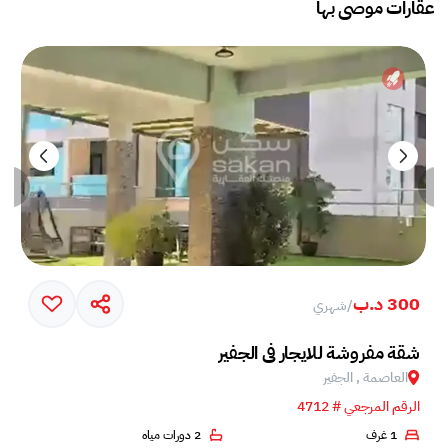
عقارات موصى بها
300 د.ب
/
شهري
شقة مفروشة للايجار في الجفير
العاصمة , الجفير
الرقم المرجعي # 4712
1 غرف
2 دورات مياه