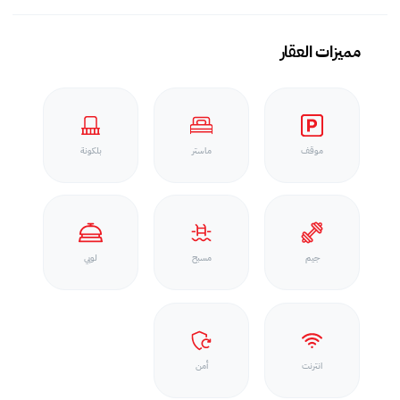
مميزات العقار
موقف
ماستر
بلكونة
جيم
مسبح
لوبي
انترنت
أمن