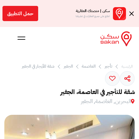
سكن | منصتك العقارية
حمل التطبيق
اطلع على جميع العقارات في تطبيقنا
تأجير
العاصمة
الجفير
شقة للأيجار في الجفير
الرئيسية
 بالعمولة
Engl
شقة للتأجير في العاصمة، الجفير
بحرين
البحرين, العاصمة, الجفير