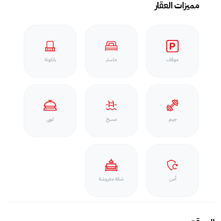
مميزات العقار
موقف
ماستر
بلكونة
جيم
مسبح
لوبي
أمن
شقة مفروشة