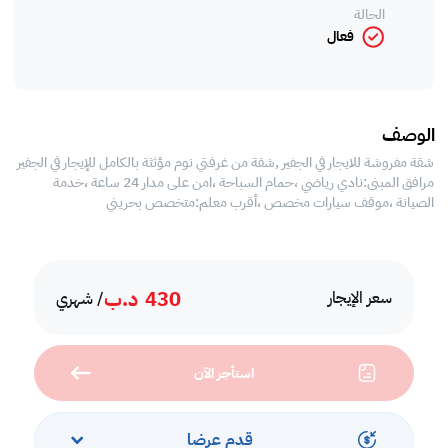
الحالة
فعال
الوصف
شقة مفروشة للايجار في الجفير ,شقة من غرفتي نوم مؤثثة بالكامل للإيجار في الجفير
مرافق المبنى:نادي رياضي ،حمام السباحة ،امن على مدار 24 ساعة ،خدمة
الصيانة ،موقف سيارات مخصص ،أقرب معلم:متخصص بحريني
430
د.ب
سعر الإيجار
/ شهري
استأجر الآن
قدم عرضا