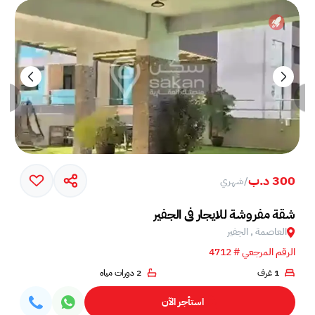
300 د.ب
/
شهري
شقة مفروشة للايجار في الجفير
العاصمة , الجفير
الرقم المرجعي # 4712
1 غرف
2 دورات مياه
استأجر الآن