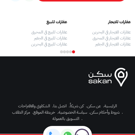
عقارات للايجار
عقارات للبيع
فلل
عقارات للايجار في البحرين
عقارات للبيع في المحرق
بيو
عقارات للايجار في المحرق
عقارات للبيع في الجفير
فلل
عقارات للايجار في الجفير
عقارات للبيع في البحرين
فلل
الرئيسية
.
عن سكن
.
كن شريكاً
.
اتصل بنا
.
الشكاوي والاقتراحات
.
شروط وأحكام سكن
.
سياسة الخصوصية
.
خريطة الموقع
.
مركز الطلاب
رك الآن
.
التسويق بالعمولة
دخول