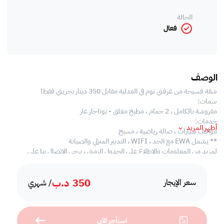
الحالة
فعال
الوصف
شقة فسيحة من غرفتي نوم في العدلية مقابل 350 دينار بحريني فقط!
سمات:
مفروشة بالكامل ، 2 حمام ، مطبخ مغلق - بوتاجاز غاز
خدمات:
أظهر المزيد
مواقف سيارات ، صالة رياضية ، مسبح
** يشمل EWA مع الحد ، WIFI ، التدبير المنزلي والصيانة
لمزيد من المعلومات والاطلاع على الجدول الزمني ، يرجى الاتصال بنا على
3316319337543445
350
د.ب
سعر الإيجار
/ شهري
استأجر الآن