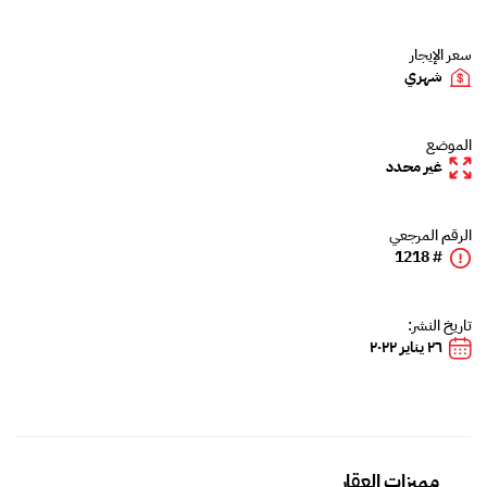
سعر الإيجار
شهري
الموضع
غير محدد
الرقم المرجعي
# 1218
تاريخ النشر:
٢٦ يناير ٢٠٢٢
مميزات العقار