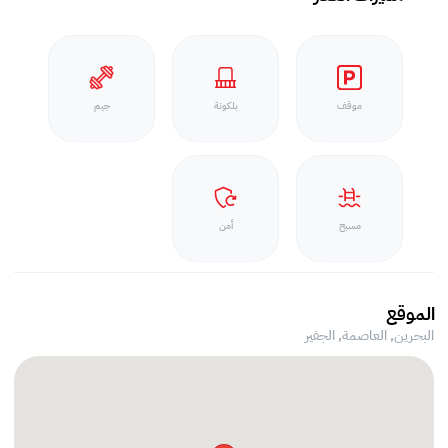
موقف
بلكونة
جيم
مسبح
أمن
الموقع
البحرين, العاصمة,
الجفير