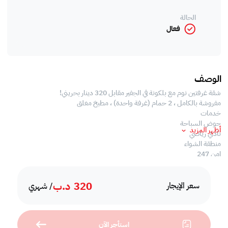
الحالة
فعال
الوصف
شقة غرفتين نوم مع بلكونة في الجفير مقابل 320 دينار بحريني!
مفروشة بالكامل ، 2 حمام (غرفة واحدة) ، مطبخ مغلق
خدمات
حوض السباحة
أظهر المزيد
نادي رياضي
منطقة الشواء
امن 247
الإيجار يشمل EWA بحد 40 دينار بحريني
320
د.ب
#bcpropertiesbh
سعر الإيجار
/ شهري
استأجر الآن