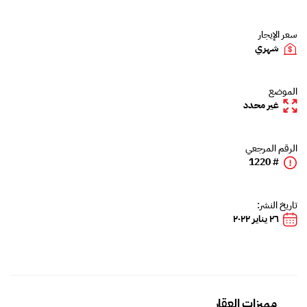
سعر الإيجار
شهري
الموضع
غير محدد
الرقم المرجعي
# 1220
تاريخ النشر:
٢٦ يناير ٢٠٢٢
مميزات العقار