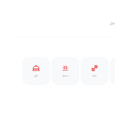
جيم
مسبح
لوبي