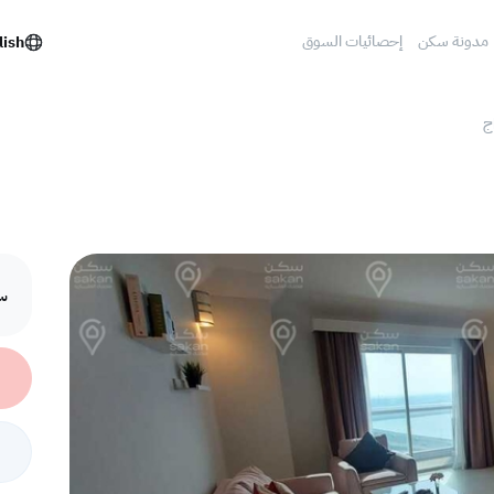
مدونة سكن
إحصائيات السوق
lish
ج
سع