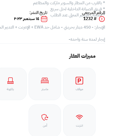
* بالقرب من المطار والسوبر ماركت والمطاعم
* فريق الصيانة الداخلية لحل سريع
الرقم المرجعي
تاريخ النشر:
* خدمات التدبير المنزلي عند الطلب
# 1232
١٤ سبتمبر ٢٠٢٣
الإيجار: - 450 دينار بحريني - شامل حد EWA + الإنترنت + التدبير المنزلي
إيجار لمدة سنة واحدة-
مميزات العقار
موقف
ماستر
بلكونة
انترنت
أمن