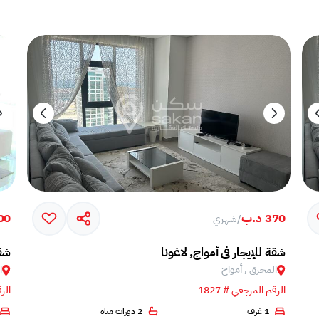
370 د.ب
,600
/
شهري
شقة للإيجار في أمواج, لاغونا
شقة
المحرق , أمواج
ا
الرقم المرجعي # 1827
الرق
1 غرف
2 دورات مياه