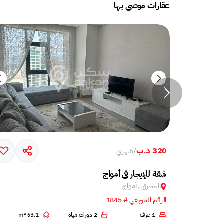
عقارات موصى بها
320 د.ب
/
شهري
امل مع تراس ضخم في جزيرة أمواج
شقة للإيجار في أمواج
المحرق , أمواج
الرقم المرجعي # 1845
2
1 غرف
2 دورات مياه
63.1 m²