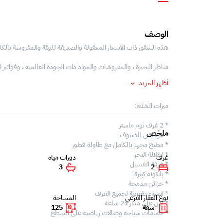
الوصف
هذه الشقق ذات الأسعار المعقولة والصديقة للبيئة والمفروشة بالكامل
مناظر البحيرة ، والمفروشات والمواد ذات الجودة العالمية ، وفوات
أظهر المزيد
ميزات الشقة:
* 2 غرف نوم ماستر
ملخص
* مرحاض للضيوف
* مطبخ مجهز بالكامل مع طاولة فطور
* اطلالة البحر
غرف
دورات مياه
* غرفة الغسيل
3
2
* بلكونة كبيرة
* خزائن مدمجة
* اضواء طبيعية لجميع الغرف
نوع العقار الفرعي
المساحة
* أمن على مدار 24 ساعة
شقة
125
* حمامات سباحة وصالات رياضية على السطح