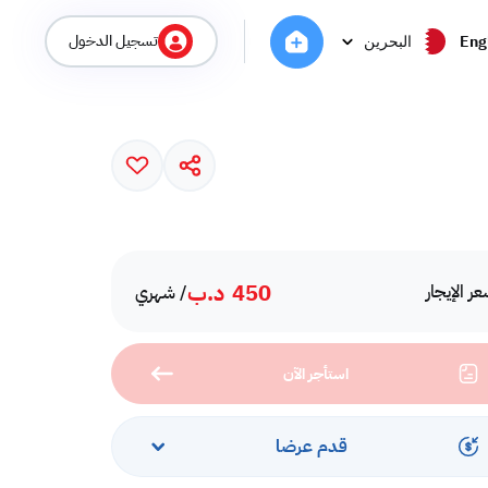
تسجيل الدخول
Eng
البحرين
450
د.ب
ر الإيجار
/ شهري
استأجر الآن
قدم عرضا