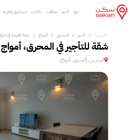
بيع
تأجير
عطلات
طلبات
مشاريع عقارية
تأجير
المحرق
أمواج
شقة للايجار في اموا
الرئيسية
شقة للتأجير في المحرق، أمواج
البحرين, المحرق, أمواج