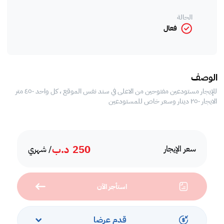
الحالة
فعال
الوصف
للإيجار مستودعين مفتوحين من الاعلى في سند نفس الموقع ، كل واحد ٤٥٠ متر
الايجار ٢٥٠ دينار وسعر خاص للمستودعين
250
د.ب
سعر الإيجار
/ شهري
استأجر الآن
قدم عرضا