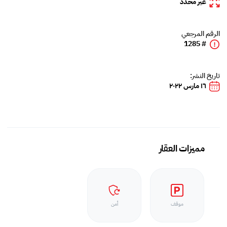
غير محدد
الرقم المرجعي
# 1285
تاريخ النشر:
١٦ مارس ٢٠٢٢
مميزات العقار
موقف
أمن