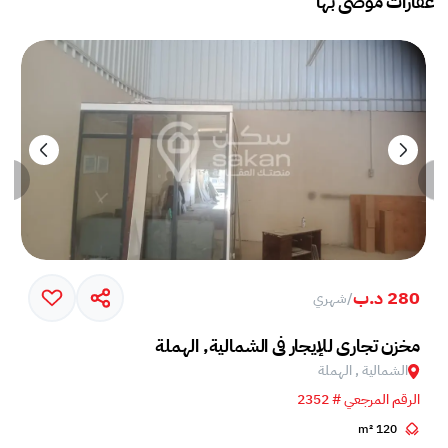
عقارات موصى بها
280 د.ب
/
شهري
مخزن تجاري للإيجار في الشمالية, الهملة
الشمالية , الهملة
الرقم المرجعي # 2352
120 m²