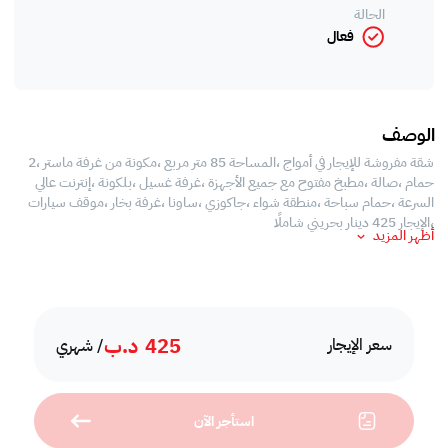
الحالة
فعال
الوصف
شقة مفروشة للإيجار في أمواج ،المساحة 85 متر مربع ،مكونة من غرفة ماستر ،2
حمام ،صالة ،مطبخ مفتوح مع جميع الأجهزة ،غرفة غسيل ،بلكونة ،إنترنت عالي
السرعة ،حمام سباحة ،منطقة شواء ،جاكوزي ،ساونا ،غرفة بخار ،موقف سيارات
،الإيجار 425 دينار بحريني شاملًا
أظهر المزيد
425
د.ب
سعر الإيجار
/ شهري
استأجر الآن