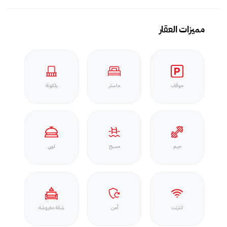
مميزات العقار
موقف
ماستر
بلكونة
جيم
مسبح
لوبي
انترنت
أمن
شقة مفروشة