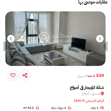
عقارات موصى بها
320 د.ب
/
شهري
خم في جزيرة أمواج
شقة للإيجار في أمواج
المحرق , أمواج
الرقم المرجعي # 1845
1 غرف
2 دورات مياه
63.1 m²