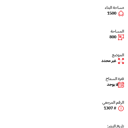
مساحة البناء
1500
المساحة
800
الموضع
غير محدد
فترة السماح
لا يوجد
الرقم المرجعي
# 1307
تاريخ النشر: