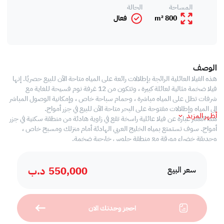
المساحة
الحالة
800 m²
فعال
الوصف
هذه الفيلا العائلية الرائجة بإطلالات رائعة على المياه متاحة الآن للبيع حصريًا. إنها
فيلا ضخمة مثالية لعائلة كبيرة ، وتتكون من 12 غرفة نوم فسيحة للغاية مع
شرفات تطل على المياه مباشرة ، وحمام سباحة خاص ، وإمكانية الوصول المباشر
إلى المياه وإطلالات مفتوحة على البحر متاحة الآن للبيع في جزر أمواج.
أظهر المزيد
هذا العقار عبارة عن فيلا عائلية راسخة تقع في زاوية هادئة من منطقة سكنية في جزر
أمواج. سوف تستمتع بمياه الخليج العربي الهادئة أمام منزلك ومسبح خاص ،
وحديقة خضراء مورقة مع منطقة جلوس خارجية ضخمة.
12 غرفة نوم ، 14 حمام
(مساحة الارض 800 م 2، تقدير مساحة البناء 1500 م 2)
550,000
د.ب
، 12 غرف نوم ،
سعر البيع
، 14 حمام (12 شخصًا داخليًا)
، بانيوهات
، 3 مناطق معيشة
احجز وحدتك الان
،مطبخ مجهز
،4 غرف تخزين