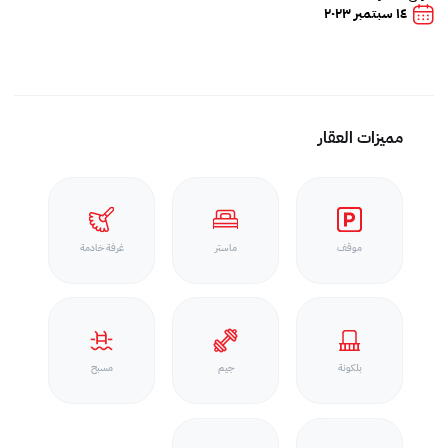
١٤ سبتمبر ٢٠٢٣
مميزات العقار
موقف
ماستر
غرفة خادمة
بلكونة
جيم
مسبح