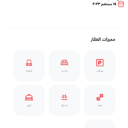
١٤ سبتمبر ٢٠٢٣
مميزات العقار
موقف
ماستر
بلكونة
جيم
مسبح
لوبي