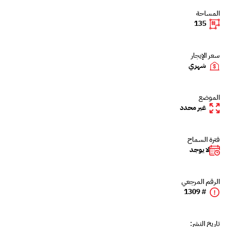
المساحة
135
سعر الإيجار
شهري
الموضع
غير محدد
فترة السماح
لا يوجد
الرقم المرجعي
# 1309
تاريخ النشر: