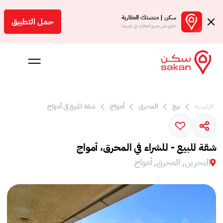
سكن | منصتك العقارية
حمل التطبيق
اطلع على جميع العقارات في تطبيقنا
بيع
المحرق
أمواج
شقة للبيع في أمواج
الرئيسية
 بالعمولة
Engl
شقة للبيع - للشراء في المحرق، أمواج
بحرين
البحرين, المحرق, أمواج