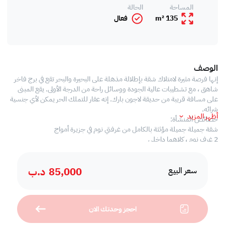
المساحة
الحالة
135 m²
فعال
الوصف
إنها فرصة مثيرة لامتلاك شقة بإطلالة مذهلة على البحيرة والبحر تقع في برج فاخر
شاهق ، مع تشطيبات عالية الجودة ووسائل راحة من الدرجة الأولى. يقع المبنى
على مسافة قريبة من حديقة لاجون بارك. إنه عقار للتملك الحر يمكن لأي جنسية
شرائه.
أظهر المزيد
خصائص المنشأة:
شقة جميلة جميلة مؤثثة بالكامل من غرفتي نوم في جزيرة أمواج
2 غرف نوم ، كلاهما داخلي
3 حمامات
شرفة مطلة على البحيرة / البحر
85,000
د.ب
منطقة معيشة وطعام حديثة.
سعر البيع
مطبخ شبه مفتوح
خدمات:
أمن واستقبال على مدار الساعة.
احجز وحدتك الان
موقف سيارات مخصص
حمام سباحة كبير وصالة ألعاب رياضية وبخار وساونا.