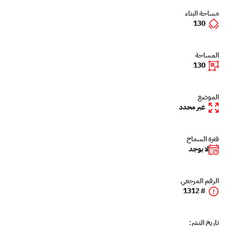
مساحة البناء
130
المساحة
130
الموضع
غير محدد
فترة السماح
لا يوجد
الرقم المرجعي
# 1312
تاريخ النشر: