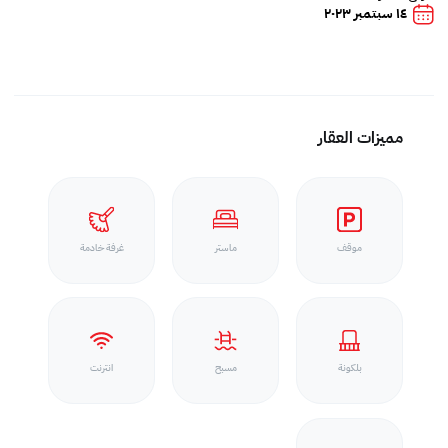
١٤ سبتمبر ٢٠٢٣
مميزات العقار
موقف
ماستر
غرفة خادمة
بلكونة
مسبح
انترنت