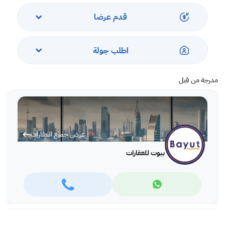
،بلكونة ضخمة متصلة بمنطقة معيشة وكذلك بغرف نوم
، أثاث حديث عالي الجودة ،مرافق المبنى
قدم عرضا
،صالة رياضية مجهزة بالكامل ،
، حوض سباحة داخلي،
، مسبح خارجي ،
اطلب جولة
،حديقة مائية للأطفال ،
، منطقة للشواء ،
، ملعب للأطفال في الهواء الطلق ،
مدرجة من قبل
،مسرح
،غرفة متعددة الأغراض،
، غرفة ألعاب للكبار ،
، نادي داخلي للأطفال ،
، موقف سيارات محجوز
عرض جميع العقارات
، غرفة خادمة ملحق بها دورة مياه
سعر البيع: 95000 دينار بحرينئ
بيوت للعقارات
- قبول نقدي أو قرض بنكي