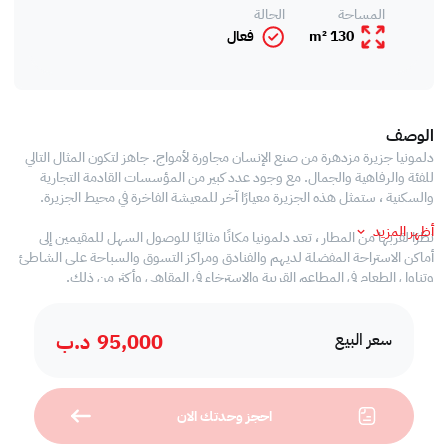
المساحة
الحالة
130 m²
فعال
الوصف
دلمونيا جزيرة مزدهرة من صنع الإنسان مجاورة لأمواج. جاهز لتكون المثال التالي
للفئة والرفاهية والجمال. مع وجود عدد كبير من المؤسسات القادمة التجارية
والسكنية ، ستمثل هذه الجزيرة معيارًا آخر للمعيشة الفاخرة في محيط الجزيرة.
أظهر المزيد
نظرًا لقربها من المطار ، تعد دلمونيا مكانًا مثاليًا للوصول السهل للمقيمين إلى
أماكن الاستراحة المفضلة لديهم والفنادق ومراكز التسوق والسباحة على الشاطئ
وتناول الطعام في المطاعم القريبة والاسترخاء في المقاهي وأكثر من ذلك.
تتميز هذه الشقة المجهزة بدقة بتفاصيل رفيعة الذوق تشمل تركيبات عالية الجودة
ونوافذ ضخمة من السقف إلى الأرض تسمح بالإضاءة الطبيعية في جميع الأنحاء.
95,000
د.ب
، 2 غرف نوم ، كلاهما بحمام داخلي
سعر البيع
، ٣ حمامات
، غرفة جلوس واسعة
، مطبخ مفتوح مع جميع الاجهزة ،
احجز وحدتك الان
، غرفة الغسيل،
، ستائر التحكم عن بعد من سيدار (جودة عالية)