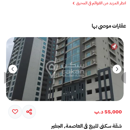
انظر المزيد من القوائم في المحرق
عقارات موصى بها
55,000 د.ب
شقة سكني للبيع في العاصمة, الجفير