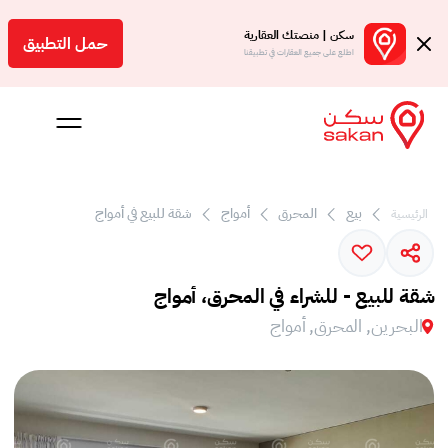
سكن | منصتك العقارية
حمل التطبيق
اطلع على جميع العقارات في تطبيقنا
بيع
المحرق
أمواج
شقة للبيع في أمواج
الرئيسية
 بالعمولة
Engl
شقة للبيع - للشراء في المحرق، أمواج
بحرين
البحرين, المحرق, أمواج