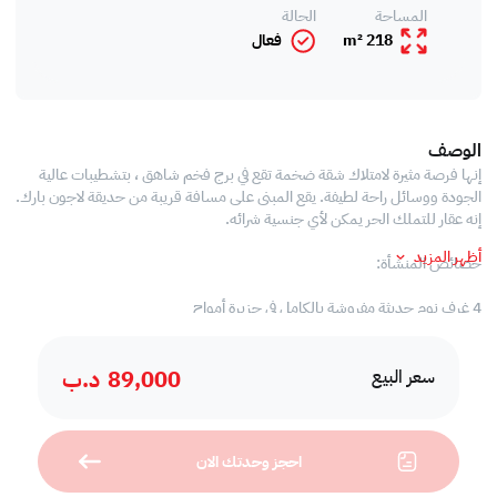
المساحة
الحالة
218 m²
فعال
الوصف
إنها فرصة مثيرة لامتلاك شقة ضخمة تقع في برج فخم شاهق ، بتشطيبات عالية
الجودة ووسائل راحة لطيفة. يقع المبنى على مسافة قريبة من حديقة لاجون بارك.
إنه عقار للتملك الحر يمكن لأي جنسية شرائه.
أظهر المزيد
خصائص المنشأة:
4 غرف نوم حديثة مفروشة بالكامل في جزيرة أمواج
4 غرف نوم
89,000
د.ب
3 حمامات
سعر البيع
شرفة
منطقة معيشة وطعام حديثة.
مطبخ كبير شبه مفتوح
احجز وحدتك الان
غرفة خادمة مع مرحاض