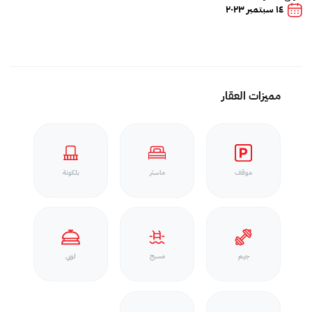
١٤ سبتمبر ٢٠٢٣
مميزات العقار
موقف
ماستر
بلكونة
جيم
مسبح
لوبي