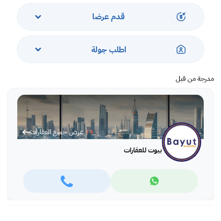
خدمات:
قدم عرضا
أمن واستقبال على مدار الساعة.
موقف سيارات مخصص
حمام سباحة كبير وصالة ألعاب رياضية وبخار ومنطقة لعب للأطفال
اطلب جولة
موقع ممتاز على مسافة قريبة من مقاهي البحيرة ومحلات السوبر ماركت وما إلى
ذلك.
مدرجة من قبل
سعر البيع 89000 دينار بحريني
مدة السداد: نقدي أو قرض بنكي مقبول / قرض مزايا مقبول
عرض جميع العقارات
بيوت للعقارات