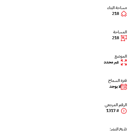
مساحة البناء
218
المساحة
218
الموضع
غير محدد
فترة السماح
لا يوجد
الرقم المرجعي
# 1317
تاريخ النشر: