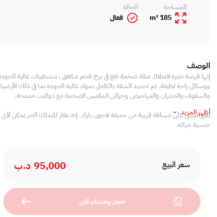
المساحة
الحالة
185 m²
فعال
الوصف
إنها فرصة مثيرة لامتلاك شقة ضخمة تقع في برج فخم شاهق ، بتشطيبات عالية الجودة
ووسائل راحة لطيفة. تم تجديد الشقة بالكامل بمواد عالية الجودة بما في ذلك الأرضيات
والسقوف والجدران والمراحيض وخزائن الملابس الضخمة مع دواليب مدمجة.
أظهر المزيد
يقع المبنى على مسافة قريبة من حديقة لاجون بارك. إنه عقار للتملك الحر يمكن لأي
جنسية شرائه.
95,000
د.ب
خصائص المنشأة:
سعر البيع
3 غرف نوم حديثة مفروشة بالكامل في جزيرة أمواج
3 غرف نوم ، 1 ماستر
احجز وحدتك الان
جميع غرف النوم مع خزائن مدمجة بها مساحة تخزين كبيرة
3 حمامات ، كلها تم تجديدها وترقيتها