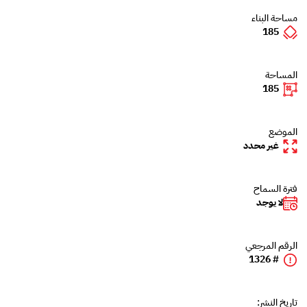
مساحة البناء
185
المساحة
185
الموضع
غير محدد
فترة السماح
لا يوجد
الرقم المرجعي
# 1326
تاريخ النشر: