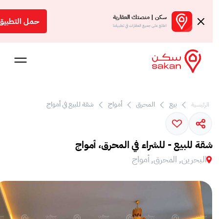
سكن | منصتك العقارية
حمل التطبيق
اطلع على جميع العقارات في تطبيقنا
بيع
المحرق
أمواج
شقة للبيع في أمواج
الرئيسية
 بالعمولة
Engl
شقة للبيع - للشراء في المحرق، أمواج
بحرين
البحرين, المحرق, أمواج