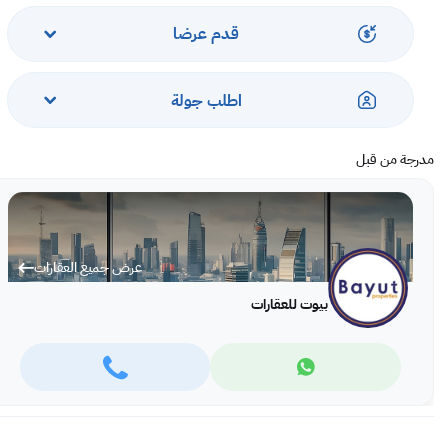
شرفة مطلة على البحيرة
منطقة حديثة للمعيشة وتناول الطعام ، مُجددة بلوحات جديدة ، وورق حائط ، وسيلنج.
قدم عرضا
مطبخ كبير مغلق ، تم تجديده بالكامل وإضافة أجهزة مدمجة.
غرفة خادمة مع مرحاض.
اطلب جولة
خدمات:
أمن واستقبال على مدار الساعة.
مدرجة من قبل
موقف سيارات مخصص
حمام سباحة كبير وصالة ألعاب رياضية وبخار ومنطقة لعب للأطفال
موقع ممتاز على مسافة قريبة من مقاهي البحيرة ومحلات السوبر ماركت وما إلى ذلك.
________________________________________________________
عرض جميع العقارات
سعر البيع 95000 دينار بحريني
بيوت للعقارات
مدة السداد: نقدي أو قرض بنكي مقبول / قرض مزايا مقبول