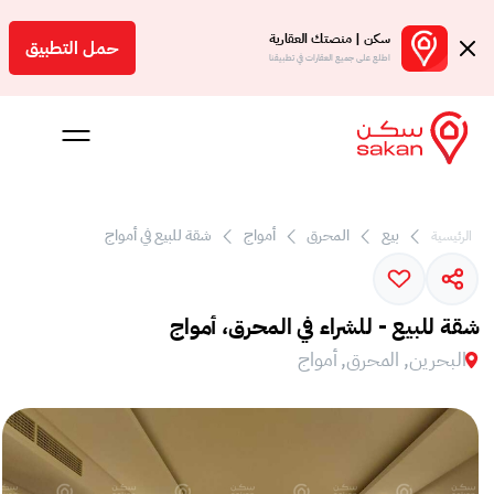
سكن | منصتك العقارية
حمل التطبيق
اطلع على جميع العقارات في تطبيقنا
بيع
المحرق
أمواج
شقة للبيع في أمواج
الرئيسية
 بالعمولة
Engl
شقة للبيع - للشراء في المحرق، أمواج
بحرين
البحرين, المحرق, أمواج