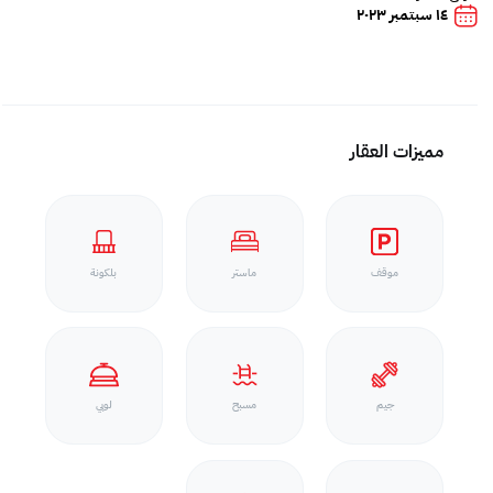
١٤ سبتمبر ٢٠٢٣
مميزات العقار
موقف
ماستر
بلكونة
جيم
مسبح
لوبي