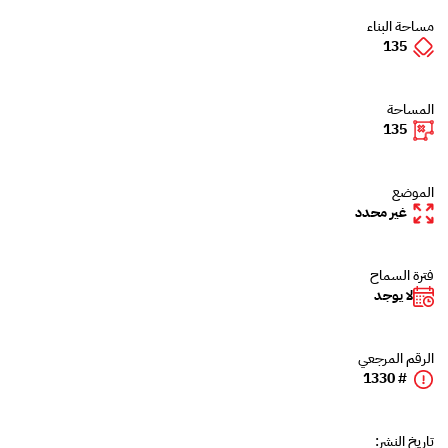
مساحة البناء
135
المساحة
135
الموضع
غير محدد
فترة السماح
لا يوجد
الرقم المرجعي
# 1330
تاريخ النشر: