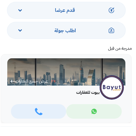
خدمات:
قدم عرضا
أمن واستقبال على مدار الساعة.
موقف سيارات مخصص
اطلب جولة
حمام سباحة كبير وصالة ألعاب رياضية وبخار وساونا.
موقع ممتاز على مسافة قريبة من مقاهي البحيرة ومحلات السوبر ماركت وما إلى
ذلك.
مدرجة من قبل
سعر البيع من 75000 دينار بحريني
عرض جميع العقارات
مصطلح الدفع: نقدا أو قرض مصرفي مقبول
بيوت للعقارات