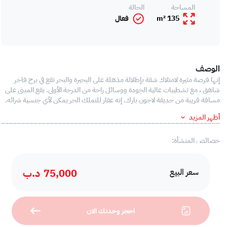
المساحة
الحالة
135 m²
فعال
الوصف
إنها فرصة مثيرة لامتلاك شقة بإطلالة مذهلة على البحيرة والبحر تقع في برج فاخر
شاهق ، مع تشطيبات عالية الجودة ووسائل راحة من الدرجة الأولى. يقع المبنى على
مسافة قريبة من حديقة لاجون بارك. إنه عقار للتملك الحر يمكن لأي جنسية شرائه.
أظهر المزيد
______________________________________________________
خصائص المنشأة:
شقة جميلة جميلة مؤثثة بالكامل من غرفتي نوم في جزيرة أمواج
75,000
د.ب
سعر البيع
2 غرف نوم ، كلاهما داخلي
3 حمامات
شرفة مطلة على البحيرة / البحر
احجز وحدتك الان
منطقة معيشة وطعام حديثة.
مطبخ شبه مفتوح