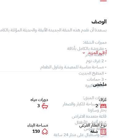
الوصف
يسعدنا أن نقدم هذه الشقة الجديدة الأنيقة والحديثة المؤثثة بالكامل
مميزات الشقة:
- مفروشة بالكامل بأناقة
أظهر المزيد
- اطلالة البحر
- 2 غرف نوم
- مساحة مناسبة للمعيشة وتناول الطعام
- المطبخ الحديث
- 3 حمامات
ملخص
- بلكونة كبيرة
مميزات المبنى:
غرف
دورات مياه
حمام سباحة للكبار والصغار
3
2
بخار وساونا
قاعة متعددة الاغراض
غرفة ألعاب للأطفال
نوع العقار الفرعي
مساحة البناء
منطقة جلوس
شقة
110
أمن واستقبال على مدار 24 ساعة