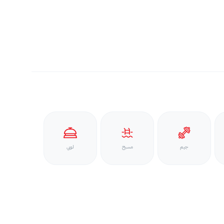
جيم
مسبح
لوبي