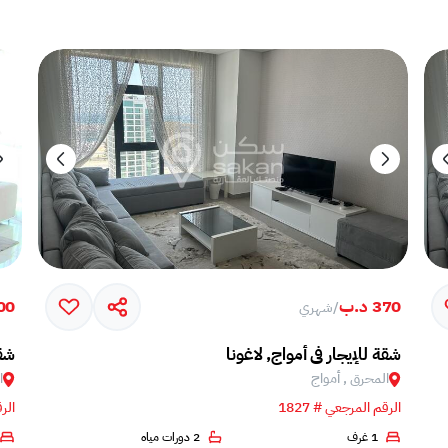
370 د.ب
,600
/
شهري
شقة للإيجار في أمواج, لاغونا
شقة
المحرق , أمواج
ا
الرقم المرجعي # 1827
الرق
1 غرف
2 دورات مياه