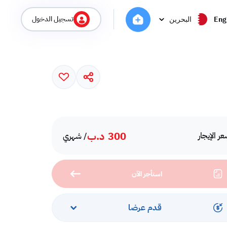
تسجيل الدخول
Eng
البحرين
300
د.ب
ر الإيجار
/ شهري
استأجر الآن
قدم عرضا