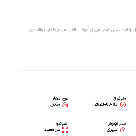
 بإطلالات على البحر للبيع في أمواج ، بالقرب من ميغا مارت واللاجون.
متوفر في
نوع العقار
2023-03-03
سكني
سعر الإيجار
الموضع
شهري
غير محدد