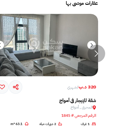
عقارات موصى بها
320 د.ب
/
شهري
امل مع تراس ضخم في جزيرة أمواج
شقة للإيجار في أمواج
المحرق , أمواج
الرقم المرجعي # 1845
2
1 غرف
2 دورات مياه
63.1 m²