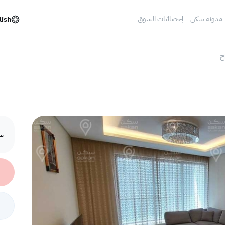
مدونة سكن
إحصائيات السوق
lish
ج
سع