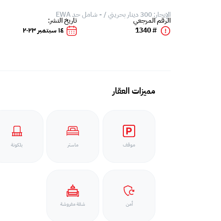
الإيجار: 300 دينار بحريني / - شامل حد EWA
الرقم المرجعي
تاريخ النشر:
# 1340
١٤ سبتمبر ٢٠٢٣
مميزات العقار
موقف
ماستر
بلكونة
أمن
شقة مفروشة