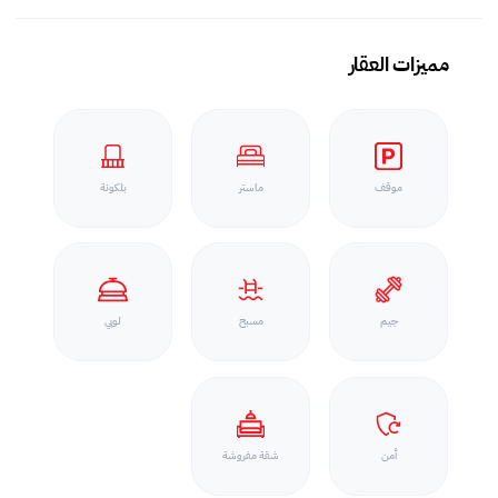
مميزات العقار
موقف
ماستر
بلكونة
جيم
مسبح
لوبي
أمن
شقة مفروشة