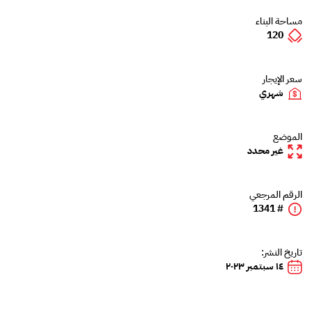
مساحة البناء
120
سعر الإيجار
شهري
الموضع
غير محدد
الرقم المرجعي
# 1341
تاريخ النشر:
١٤ سبتمبر ٢٠٢٣