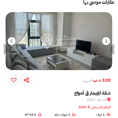
عقارات موصى بها
320 د.ب
/
شهري
خم في جزيرة أمواج
شقة للإيجار في أمواج
المحرق , أمواج
الرقم المرجعي # 1845
1 غرف
2 دورات مياه
63.1 m²