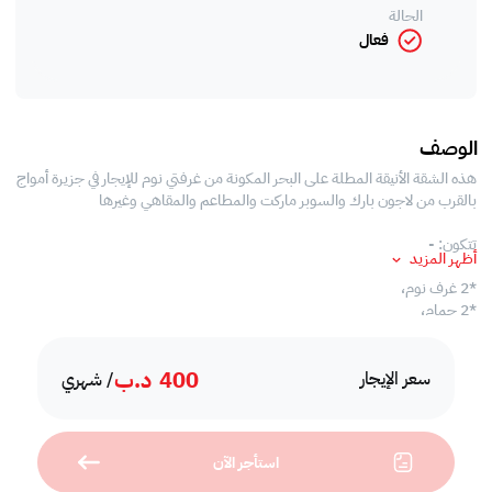
الحالة
فعال
الوصف
هذه الشقة الأنيقة المطلة على البحر المكونة من غرفتي نوم للإيجار في جزيرة أمواج
بالقرب من لاجون بارك والسوبر ماركت والمطاعم والمقاهي وغيرها
تتكون: -
أظهر المزيد
*2 غرف نوم،
*2 حمام،
* غرفة جلوس واسعة ،
* مطبخ مفتوح مع جميع الاجهزة ،
400
د.ب
*منطقة الطعام
سعر الإيجار
/ شهري
* شرفة كبيرة ،
خدمات:-
*حمام السباحة،
استأجر الآن
* منطقة للشواء ،
*نادي رياضي،