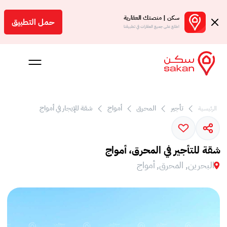
سكن | منصتك العقارية
حمل التطبيق
اطلع على جميع العقارات في تطبيقنا
تأجير
المحرق
أمواج
شقة للإيجار في أمواج
الرئيسية
 بالعمولة
Engl
شقة للتأجير في المحرق، أمواج
بحرين
البحرين, المحرق, أمواج