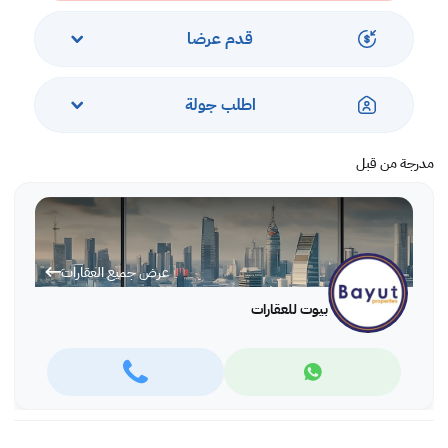
* موقف سيارات محجوز.
* أمن على مدار 24 ساعة.
قدم عرضا
الإيجار: 400 دينار بحريني شامل حد EWA
عقد إيجار لمدة سنة واحدة
اطلب جولة
مدرجة من قبل
عرض جميع العقارات
بيوت للعقارات