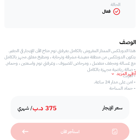
الحالة
فعال
الوصف
هذا الدوبلكس الممتاز المفروش بالكامل بغرفتي نوم متاح الآن للإيجار في الجفير.
يتكون الدوبلكس من منطقة معيشة مشرقة وترحابة ، ومطبخ مغلق مجهز بالكامل
مع غسالة ومجفف منفصل ، ومرحاض للضيوف ، وغرفتي نوم واسعتين ، وحمام.
- صالة رياضية مجهزة بالكامل
أظهر المزيد
- انترنت
- امن على مدار 24 ساعة.
- حمام السباحة
- CCTV
- غرفة البخار
375
د.ب
- غرفة بلياردو
سعر الإيجار
/ شهري
أقرب المعالم:
- الجفير مول
- الراية مول
استأجر الآن
- لولو هايبر ماركت
- محطة بترول الفاتح