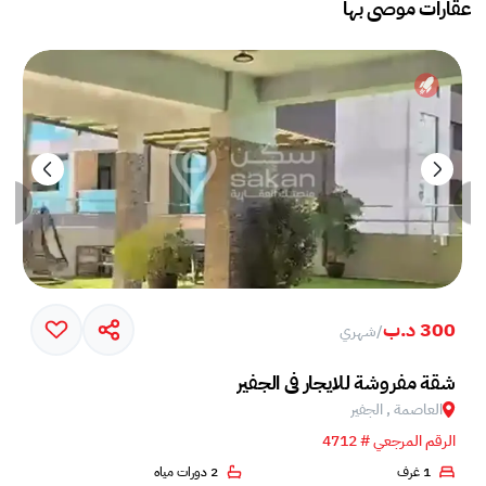
عقارات موصى بها
300 د.ب
/
شهري
شقة مفروشة للايجار في الجفير
العاصمة , الجفير
الرقم المرجعي # 4712
1 غرف
2 دورات مياه