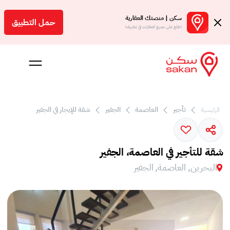
سكن | منصتك العقارية
حمل التطبيق
اطلع على جميع العقارات في تطبيقنا
تأجير
العاصمة
الجفير
شقة للإيجار في الجفير
الرئيسية
 بالعمولة
Engl
شقة للتأجير في العاصمة، الجفير
بحرين
البحرين, العاصمة, الجفير