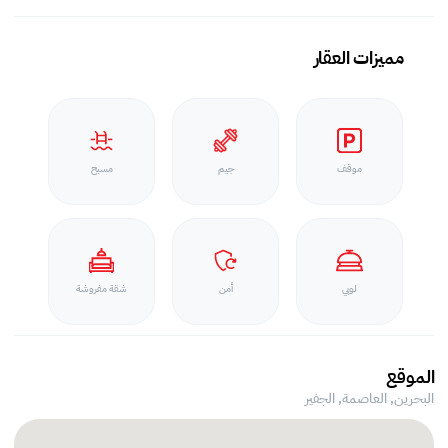
مميزات العقار
موقف
جيم
مسبح
لوبي
أمن
شقة مفروشة
الموقع
البحرين, العاصمة,
الجفير