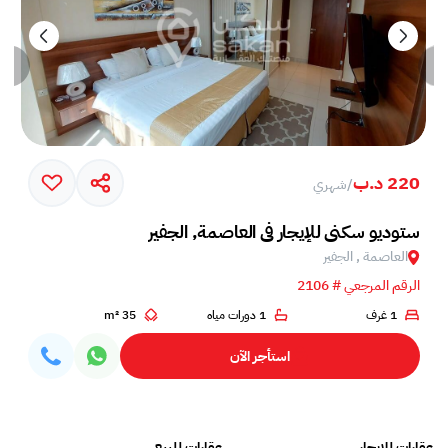
220 د.ب
/
شهري
ستوديو سكني للإيجار في العاصمة, الجفير
العاصمة , الجفير
الرقم المرجعي # 2106
1 غرف
1 دورات مياه
35 m²
استأجر الآن
عقارات للايجار
عقارات للبيع
فلل