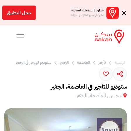
سكن | منصتك العقارية
حمل التطبيق
اطلع على جميع العقارات في تطبيقنا
تأجير
العاصمة
الجفير
ستوديو للإيجار في الجفير
الرئيسية
 بالعمولة
Engl
ستوديو للتأجير في العاصمة، الجفير
بحرين
البحرين, العاصمة, الجفير