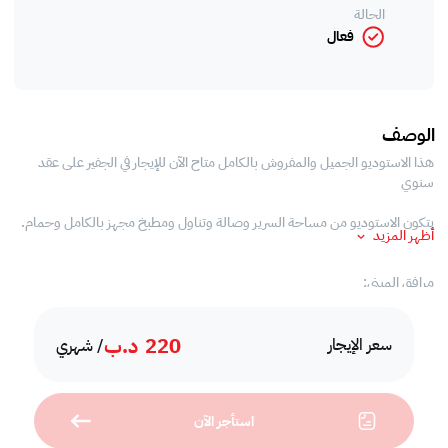
الحالة
فعال
الوصف
هذا الاستوديو الجميل والمفروش بالكامل متاح الآن للإيجار في الجفير على عقد
سنوي
يتكون الاستوديو من مساحة السرير وصالة وتناول ومطبخ مجهز بالكامل وحمام.
أظهر المزيد
مرافق المبنى:
- حمام سباحة
220
د.ب
- صالة للألعاب الرياضية
سعر الإيجار
/ شهري
- خدمة الصيانة
- امن على مدار 24 ساعة
- غرفة الألعاب
استأجر الآن