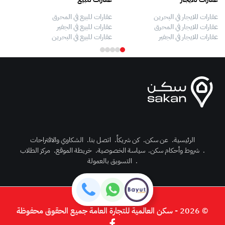
عقارات للايجار في البحرين
عقارات للبيع في المحرق
بيو
عقارات للايجار في المحرق
عقارات للبيع في الجفير
فلل
عقارات للايجار في الجفير
عقارات للبيع في البحرين
فلل
الرئيسية
.
عن سكن
.
كن شريكاً
.
اتصل بنا
.
الشكاوي والاقتراحات
.
شروط وأحكام سكن
.
سياسة الخصوصية
.
خريطة الموقع
.
مركز الطلاب
رك الآن
.
التسويق بالعمولة
دخول
© 2026 - سكن العالمية للتجارة العامة جميع الحقوق محفوظة