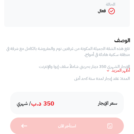
الحالة
فعال
الوصف
تقع هذه الشقة الجميلة المكونة من غرفتين نوم والمفروشة بالكامل مع شرفة في
منطقة سكنية هادئة في أمواج.
الإيجار الشهري 350 دينار بحريني شاملاً سقف إيوا والإنترنت
أظهر المزيد
المدة: عقد إيجار لمدة سنة كحد أدنى
ميزات الشقة:
350
د.ب
- 2 غرف نوم
سعر الإيجار
/ شهري
- 2 حمام
- مطبخ مفتوح
- مساحة واسعة للمعيشة وتناول الطعام
استأجر الآن
- بلكونة