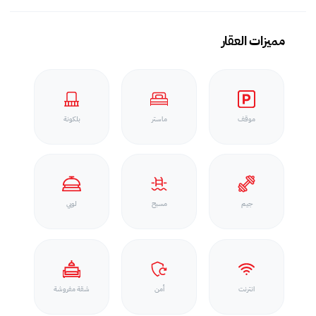
مميزات العقار
موقف
ماستر
بلكونة
جيم
مسبح
لوبي
انترنت
أمن
شقة مفروشة