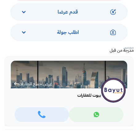
مرافق المبنى:
- نادي رياضي
قدم عرضا
- حمام السباحة
- منطقة العاب
- مواقف مغطاة للسيارات
اطلب جولة
- امن / استقبال
معالم:
مدرجة من قبل
- لاجون
- مطاعم ومقاهي
- صالون تجميل
- مستشفى الإرسالية الأمريكية
عرض جميع العقارات
- مدرسة دولية
- سوبر ماركت
بيوت للعقارات
- جزيرة دلمونيا
- دراجون مول
- مطار البحرين الدولي