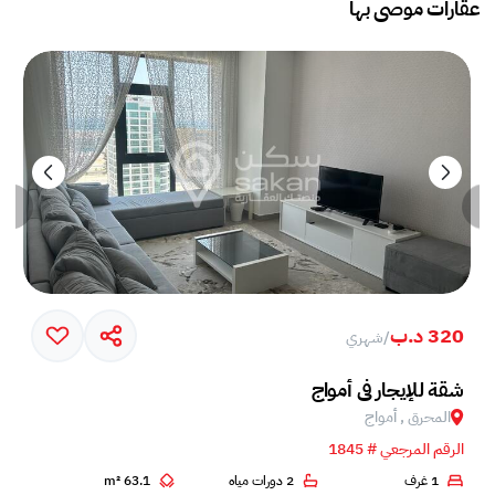
عقارات موصى بها
320 د.ب
/
شهري
خم في جزيرة أمواج
شقة للإيجار في أمواج
المحرق , أمواج
الرقم المرجعي # 1845
1 غرف
2 دورات مياه
63.1 m²